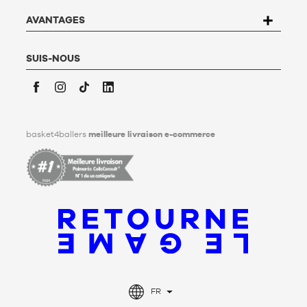
savoir plus,
cliquez ici
.
Basket4Ballers informe l’utilisateur qu’il peut définir, de son
AVANTAGES
vivant, des directives relatives à la conservation, à
l’effacement et à la communication de ses données
personnelles après son décès. Pour en savoir plus,
cliquez ici
.
SUIS-NOUS
Facebook
Instagram
TikTok
LinkedIn
basket4ballers
meilleure livraison e-commerce
FR