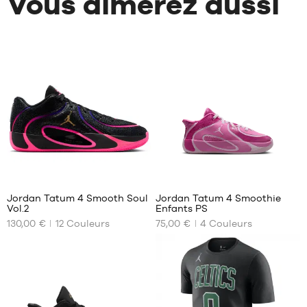
Vous aimerez aussi
15
2
Jordan Tatum 4 Smooth Soul
Jordan Tatum 4 Smoothie
Vol.2
Enfants PS
NOS
NOS
130,00 €
12
Couleurs
75,00 €
4
Couleurs
TAILLES
TAILLES
DISPONIBLES
DISPONIBLES
42.5
31
43
31.5
44
32