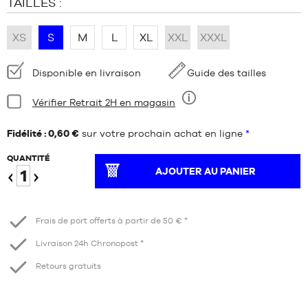
TAILLES :
XS
S
M
L
XL
XXL
XXXL
Disponibilité
Disponible en livraison
Guide des tailles
:
Condition:
Vérifier Retrait 2H en magasin
Neuf
Fidélité : 0,60 €
sur votre prochain achat en ligne
*
QUANTITÉ
AJOUTER AU PANIER
Diminuer
Augmenter
Frais de port offerts à partir de 50 € *
Livraison 24h Chronopost *
Retours gratuits