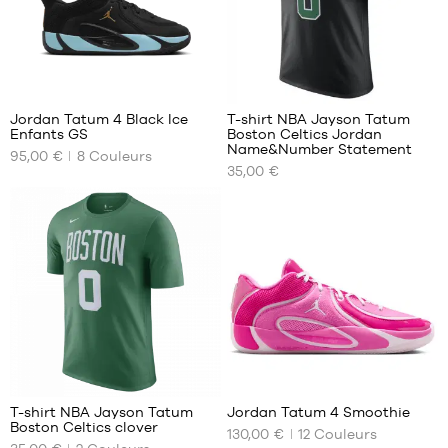
44.5
33
45
33.5
45.5
34
46
35
4
2
47
Jordan Tatum 4 Black Ice
T-shirt NBA Jayson Tatum
47.5
Enfants GS
Boston Celtics Jordan
NOS
NOS
Name&Number Statement
95,00 €
8
Couleurs
TAILLES
TAILLES
35,00 €
DISPONIBLES
DISPONIBLES
36
S
36.5
M
37.5
L
38.5
XL
40
XXL
4
15
T-shirt NBA Jayson Tatum
Jordan Tatum 4 Smoothie
Boston Celtics clover
130,00 €
12
Couleurs
NOS
NOS