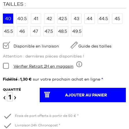
TAILLES :
40
40.5
41
42
42.5
43
44
44.5
45
45.5
46
47
47.5
48.5
49.5
Disponibilité
Disponible en livraison
Guide des tailles
:
Attention : dernières pièces disponibles !
Condition:
Vérifier Retrait 2H en magasin
Neuf
Fidélité : 1,30 €
sur votre prochain achat en ligne
*
QUANTITÉ
AJOUTER AU PANIER
Diminuer
Augmenter
Frais de port offerts à partir de 50 € *
Livraison 24h Chronopost *