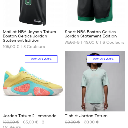
XL
XL
XXL
XXL
40
47
Maillot NBA Jayson Tatum
Short NBA Boston Celtics
Boston Celtics Jordan
Jordan Statement Edition
NOS
NOS
Statement Edition
70,00 €
49,00 €
6
Couleurs
TAILLES
TAILLES
105,00 €
8
Couleurs
DISPONIBLES
DISPONIBLES
XS
S
PROMO
-50%
PROMO
-50%
S
M
M
L
L
XL
XXL
58
1
Jordan Tatum 2 Lemonade
T-shirt Jordan Tatum
130,00 €
65,00 €
2
60,00 €
30,00 €
NOS
NOS
Couleurs
TAILLES
TAILLES