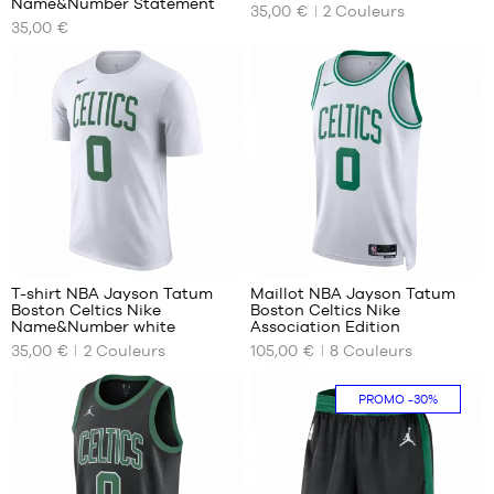
Name&Number Statement
35,00 €
2
Couleurs
TAILLES
TAILLES
35,00 €
DISPONIBLES
DISPONIBLES
S
XS
M
S
L
M
XL
L
XXL
XL
XXL
4
40
T-shirt NBA Jayson Tatum
Maillot NBA Jayson Tatum
Boston Celtics Nike
Boston Celtics Nike
NOS
NOS
Name&Number white
Association Edition
TAILLES
TAILLES
35,00 €
2
Couleurs
105,00 €
8
Couleurs
DISPONIBLES
DISPONIBLES
XS
XS
PROMO
-30%
S
S
M
M
L
L