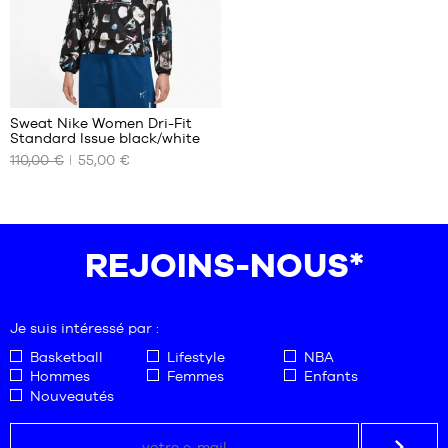
Sweat Nike Women Dri-Fit
Standard Issue black/white
NOS
110,00 €
55,00 €
TAILLES
DISPONIBLES
XS
S
REJOINS-NOUS*
M
L
XL
Je suis intéressé par :
Basketball
Lifestyle
NBA
Hommes
Femmes
Enfants
Nouveautés