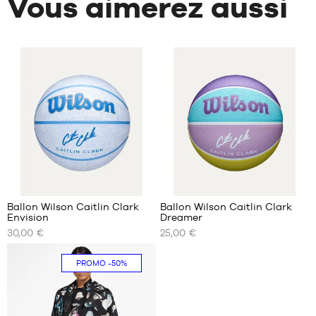
Vous aimerez aussi
1
Ballon Wilson Caitlin Clark
Ballon Wilson Caitlin Clark
Envision
Dreamer
NOS
NOS
30,00 €
25,00 €
TAILLES
TAILLES
DISPONIBLES
DISPONIBLES
PROMO
-50%
taille
taille
5
5
taille
taille
6
6