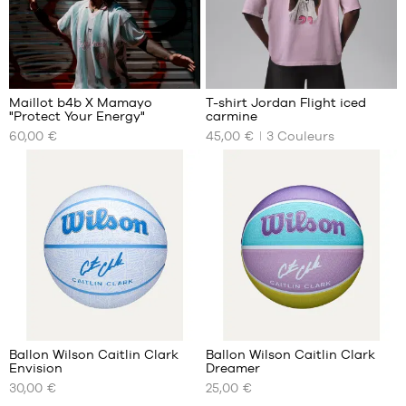
2
Maillot b4b X Mamayo
T-shirt Jordan Flight iced
"Protect Your Energy"
carmine
NOS
NOS
60,00 €
45,00 €
3
Couleurs
TAILLES
TAILLES
DISPONIBLES
DISPONIBLES
XS
XS
S
M
M
L
L
XL
XL
XXL
XXL
XXXL
1
Ballon Wilson Caitlin Clark
Ballon Wilson Caitlin Clark
Envision
Dreamer
NOS
NOS
30,00 €
25,00 €
TAILLES
TAILLES