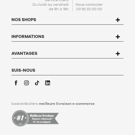
En créant votre compte, vous acceptez notre
politique de
Du lundi au vendredi
Nous contacter
de 8h à 18h
03 92 02 00 00
protection de données personnelles (PPDP)
. Conformément à
la Loi n°78-17 du 6 janvier 1978 relative à l'informatique, aux
NOS SHOPS
fichiers et aux libertés, vous disposez d’un droit d’accès, de
rectification, d’opposition et de suppression des données qui
vous concernent. Pour l’exercer, l’utilisateur peut écrire à
INFORMATIONS
Basket4Ballers, 104 rue de Hochfelden, 67200 Strasbourg ou
compléter le formulaire «
Contacter le Service client
». Pour en
savoir plus,
cliquez ici
.
Basket4Ballers informe l’utilisateur qu’il peut définir, de son
AVANTAGES
vivant, des directives relatives à la conservation, à
l’effacement et à la communication de ses données
personnelles après son décès. Pour en savoir plus,
cliquez ici
.
SUIS-NOUS
Facebook
Instagram
TikTok
LinkedIn
basket4ballers
meilleure livraison e-commerce