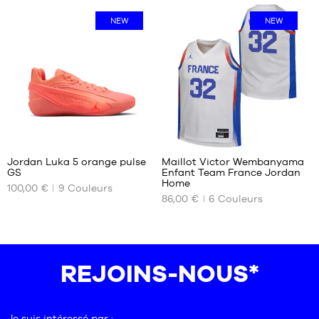
34-
34-
NEW
NEW
38
38
38-
38-
42
42
42-
46-
46
50
46-
50
1
48
Jordan Luka 5 orange pulse
Maillot Victor Wembanyama
GS
Enfant Team France Jordan
NOS
NOS
Home
100,00 €
9
Couleurs
TAILLES
TAILLES
86,00 €
6
Couleurs
DISPONIBLES
DISPONIBLES
35.5
L -
enfant
36
- 1m50
36.5
REJOINS-NOUS*
à
37.5
1m65
38
XL -
enfant
38.5
Je suis intéressé par :