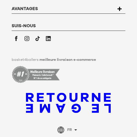
savoir plus,
cliquez ici
.
Basket4Ballers informe l’utilisateur qu’il peut définir, de son
AVANTAGES
vivant, des directives relatives à la conservation, à
l’effacement et à la communication de ses données
personnelles après son décès. Pour en savoir plus,
cliquez ici
.
SUIS-NOUS
Facebook
Instagram
TikTok
LinkedIn
basket4ballers
meilleure livraison e-commerce
FR