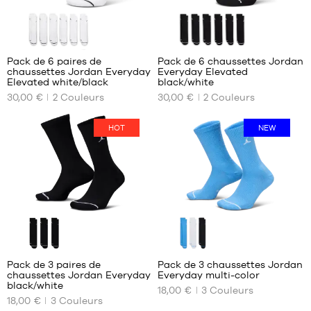
35
39
40
Pack de 6 paires de
Pack de 6 chaussettes Jordan
chaussettes Jordan Everyday
Everyday Elevated
NOS
NOS
Elevated white/black
black/white
TAILLES
TAILLES
30,00 €
2
Couleurs
30,00 €
2
Couleurs
DISPONIBLES
DISPONIBLES
34-
38-
HOT
NEW
38
42
38-
42-
42
46
42-
46-
46
50
46-
50
Pack de 3 paires de
Pack de 3 chaussettes Jordan
chaussettes Jordan Everyday
Everyday multi-color
NOS
NOS
black/white
18,00 €
3
Couleurs
TAILLES
TAILLES
18,00 €
3
Couleurs
DISPONIBLES
DISPONIBLES