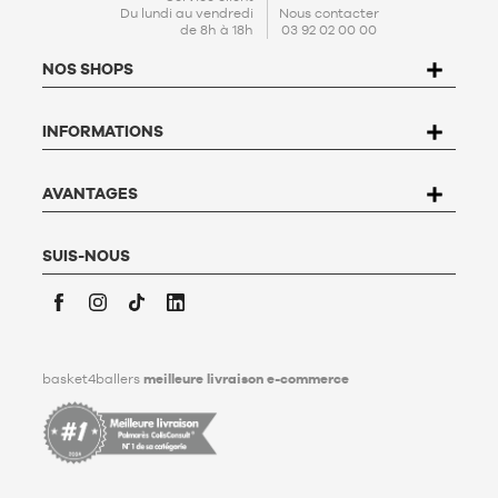
En créant votre compte, vous acceptez notre
politique de
Du lundi au vendredi
Nous contacter
de 8h à 18h
03 92 02 00 00
protection de données personnelles (PPDP)
. Conformément à
la Loi n°78-17 du 6 janvier 1978 relative à l'informatique, aux
NOS SHOPS
fichiers et aux libertés, vous disposez d’un droit d’accès, de
rectification, d’opposition et de suppression des données qui
vous concernent. Pour l’exercer, l’utilisateur peut écrire à
INFORMATIONS
Basket4Ballers, 104 rue de Hochfelden, 67200 Strasbourg ou
compléter le formulaire «
Contacter le Service client
». Pour en
savoir plus,
cliquez ici
.
Basket4Ballers informe l’utilisateur qu’il peut définir, de son
AVANTAGES
vivant, des directives relatives à la conservation, à
l’effacement et à la communication de ses données
personnelles après son décès. Pour en savoir plus,
cliquez ici
.
SUIS-NOUS
Facebook
Instagram
TikTok
LinkedIn
basket4ballers
meilleure livraison e-commerce