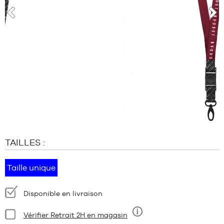
MARQUES
PROMOS
prev
nex
ENFANT
SORTIES
PROMOS
SORTIES
FR
Devenir
membre
TAILLES :
FAQ
Blog
Taille unique
Disponibilité
Disponible en livraison
:
Condition:
Vérifier Retrait 2H en magasin
Neuf