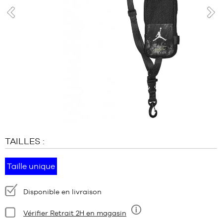
MARQUES
PROMOS
prev
nex
ENFANT
SORTIES
PROMOS
SORTIES
FR
Devenir
membre
TAILLES :
FAQ
Blog
Taille unique
Disponibilité
Disponible en livraison
:
Condition:
Vérifier Retrait 2H en magasin
Neuf