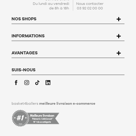
En créant votre compte, vous acceptez notre
politique de
Du lundi au vendredi
Nous contacter
de 8h à 18h
03 92 02 00 00
protection de données personnelles (PPDP)
. Conformément à
la Loi n°78-17 du 6 janvier 1978 relative à l'informatique, aux
NOS SHOPS
fichiers et aux libertés, vous disposez d’un droit d’accès, de
rectification, d’opposition et de suppression des données qui
vous concernent. Pour l’exercer, l’utilisateur peut écrire à
INFORMATIONS
Basket4Ballers, 104 rue de Hochfelden, 67200 Strasbourg ou
compléter le formulaire «
Contacter le Service client
». Pour en
savoir plus,
cliquez ici
.
Basket4Ballers informe l’utilisateur qu’il peut définir, de son
AVANTAGES
vivant, des directives relatives à la conservation, à
l’effacement et à la communication de ses données
personnelles après son décès. Pour en savoir plus,
cliquez ici
.
SUIS-NOUS
Facebook
Instagram
TikTok
LinkedIn
basket4ballers
meilleure livraison e-commerce