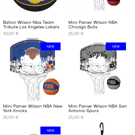
5
3
Ballon Wilson Nba Team
Mini Panier Wilson NBA
Tribute Los Angeles Lakers
Chicago Bulls
NOS
NOS
30,00 €
25,00 €
TAILLES
TAILLES
DISPONIBLES
DISPONIBLES
NEW
NEW
taille
Taille
7
unique
1
3
Mini Panier Wilson NBA New
Mini Panier Wilson NBA San
York Knicks
Antonio Spurs
NOS
NOS
25,00 €
25,00 €
TAILLES
TAILLES
DISPONIBLES
DISPONIBLES
NEW
Taille
Taille