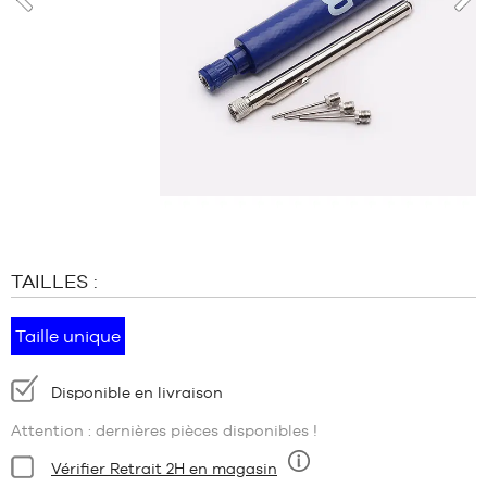
MARQUES
prev
nex
PROMOS
ENFANT
SORTIES
PROMOS
SORTIES
FR
Devenir
membre
TAILLES :
FAQ
Taille unique
Blog
Disponibilité
Disponible en livraison
:
Attention : dernières pièces disponibles !
Condition:
Vérifier Retrait 2H en magasin
Neuf