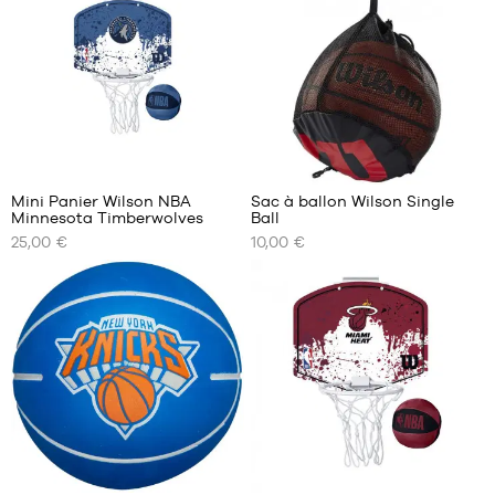
unique
unique
2
Mini Panier Wilson NBA
Sac à ballon Wilson Single
Minnesota Timberwolves
Ball
NOS
NOS
25,00 €
10,00 €
TAILLES
TAILLES
DISPONIBLES
DISPONIBLES
Taille
Taille
unique
unique