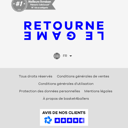
FR
Tous droits réservés
Conditions générales de ventes
Conditions générales d'utilisation
Protection des données personnelles
Mentions légales
À propos de basket4ballers
A
v
i
s
V
é
r
i
f
i
é
s
B
a
s
k
e
t
4
b
a
l
l
e
r