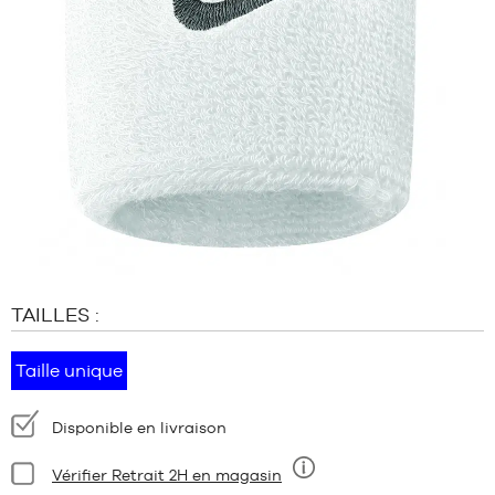
MARQUES
PROMOS
ENFANT
SORTIES
PROMOS
SORTIES
FR
Devenir
membre
TAILLES :
FAQ
Blog
Taille unique
Disponibilité
Disponible en livraison
:
Condition:
Vérifier Retrait 2H en magasin
Neuf