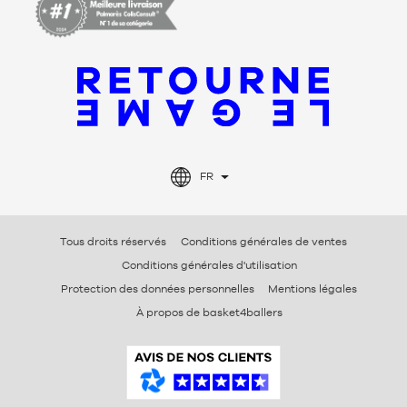
FR
Tous droits réservés
Conditions générales de ventes
Conditions générales d'utilisation
Protection des données personnelles
Mentions légales
À propos de basket4ballers
A
v
i
s
V
é
r
i
f
i
é
s
B
a
s
k
e
t
4
b
a
l
l
e
r