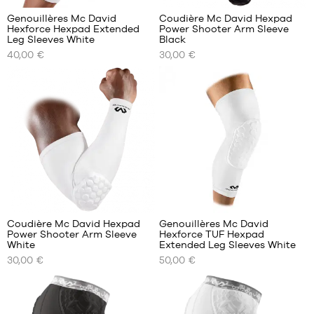
Genouillères Mc David
Coudière Mc David Hexpad
Hexforce Hexpad Extended
Power Shooter Arm Sleeve
NOS
NOS
Leg Sleeves White
Black
TAILLES
TAILLES
40,00 €
30,00 €
DISPONIBLES
DISPONIBLES
S
S
M
M
L
L
XL
6
3
Coudière Mc David Hexpad
Genouillères Mc David
Power Shooter Arm Sleeve
Hexforce TUF Hexpad
NOS
NOS
White
Extended Leg Sleeves White
TAILLES
TAILLES
30,00 €
50,00 €
DISPONIBLES
DISPONIBLES
S
S
M
M