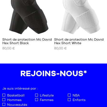
L
L
XL
1
6
Short de protection Mc David
Short de protection Mc David
Hex Short Black
Hex Short White
NOS
NOS
80,00 €
80,00 €
TAILLES
TAILLES
DISPONIBLES
DISPONIBLES
S
M
M
L
REJOINS-NOUS*
L
XL
XL
Je suis intéressé par :
Basketball
Lifestyle
NBA
Hommes
Femmes
Enfants
Nouveautés