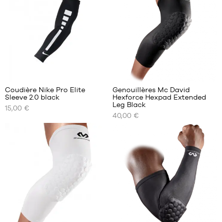
14
7
Coudière Nike Pro Elite
Genouillères Mc David
Sleeve 2.0 black
Hexforce Hexpad Extended
NOS
NOS
Leg Black
15,00 €
TAILLES
TAILLES
40,00 €
DISPONIBLES
DISPONIBLES
S/M
S
L/XL
M
L
XL
XXL
10
5