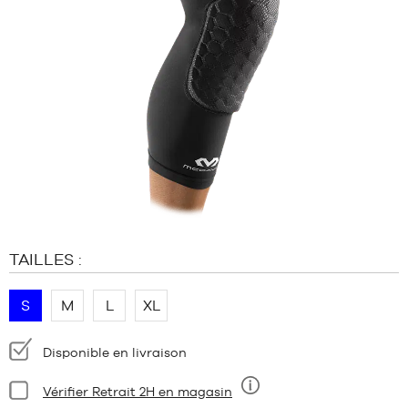
MARQUES
PROMOS
ENFANT
SORTIES
PROMOS
SORTIES
FR
Devenir
membre
TAILLES :
FAQ
Blog
S
M
L
XL
Disponibilité
Disponible en livraison
:
Condition:
Vérifier Retrait 2H en magasin
Neuf