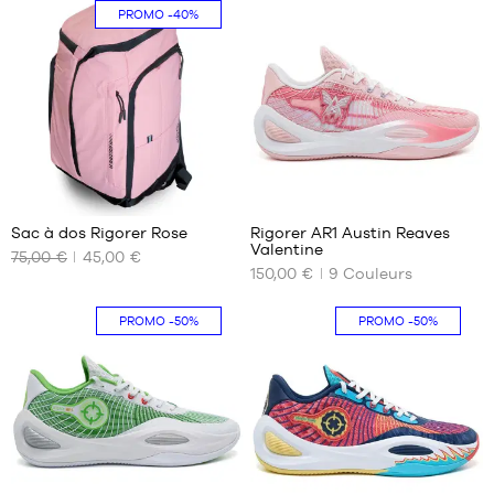
PROMO
-40%
5
125
Sac à dos Rigorer Rose
Rigorer AR1 Austin Reaves
Valentine
75,00 €
45,00 €
NOS
NOS
150,00 €
9
Couleurs
TAILLES
TAILLES
DISPONIBLES
DISPONIBLES
PROMO
-50%
PROMO
-50%
Taille
41
unique
43
45
47
48
49
125
125