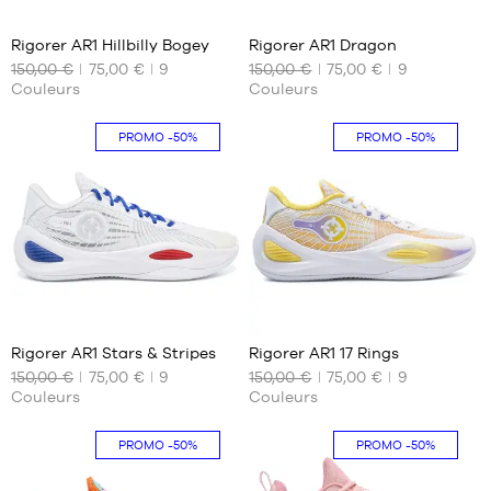
Rigorer AR1 Hillbilly Bogey
Rigorer AR1 Dragon
150,00 €
75,00 €
9
150,00 €
75,00 €
9
NOS
NOS
Couleurs
Couleurs
TAILLES
TAILLES
DISPONIBLES
DISPONIBLES
PROMO
-50%
PROMO
-50%
47
46
48
47
49
125
125
Rigorer AR1 Stars & Stripes
Rigorer AR1 17 Rings
150,00 €
75,00 €
9
150,00 €
75,00 €
9
NOS
NOS
Couleurs
Couleurs
TAILLES
TAILLES
DISPONIBLES
DISPONIBLES
PROMO
-50%
PROMO
-50%
47
46
49
47