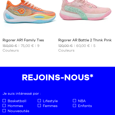
48
49
125
30
Rigorer AR1 Family Ties
Rigorer AR Battle 2 Think Pink
150,00 €
75,00 €
9
120,00 €
60,00 €
5
NOS
NOS
Couleurs
Couleurs
TAILLES
TAILLES
DISPONIBLES
DISPONIBLES
47
36
49
REJOINS-NOUS*
Je suis intéressé par :
Basketball
Lifestyle
NBA
Hommes
Femmes
Enfants
Nouveautés