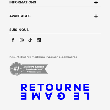
INFORMATIONS
Basket4Ballers, 104 rue de Hochfelden, 67200 Strasbourg ou
compléter le formulaire «
Contacter le Service client
». Pour en
savoir plus,
cliquez ici
.
Basket4Ballers informe l’utilisateur qu’il peut définir, de son
AVANTAGES
vivant, des directives relatives à la conservation, à
l’effacement et à la communication de ses données
personnelles après son décès. Pour en savoir plus,
cliquez ici
.
SUIS-NOUS
Facebook
Instagram
TikTok
LinkedIn
basket4ballers
meilleure livraison e-commerce