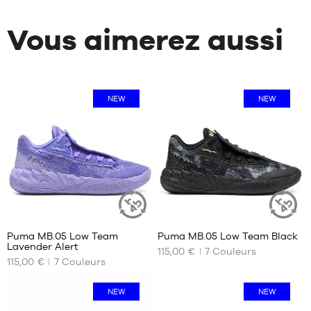
Vous aimerez aussi
NEW
NEW
Puma MB.05 Low Team
Puma MB.05 Low Team Black
ARTICLE
ARTICLE
Lavender Alert
DURABLE
DURABLE
115,00 €
7
Couleurs
NOS
NOS
115,00 €
7
Couleurs
TAILLES
TAILLES
DISPONIBLES
DISPONIBLES
NEW
NEW
40
40