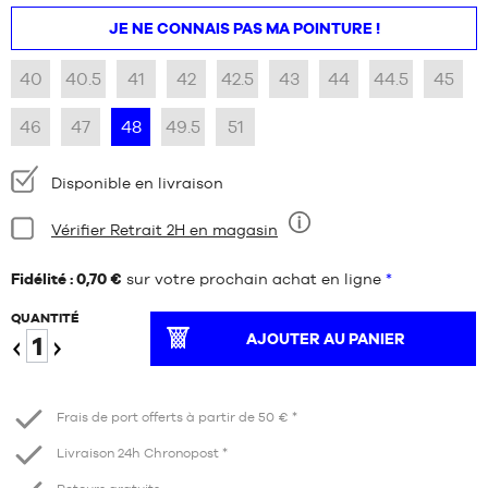
JE NE CONNAIS PAS MA POINTURE !
40
40.5
41
42
42.5
43
44
44.5
45
46
47
48
49.5
51
Disponibilité
Disponible en livraison
:
Condition:
Vérifier Retrait 2H en magasin
Neuf
Fidélité : 0,70 €
sur votre prochain achat en ligne
*
QUANTITÉ
AJOUTER AU PANIER
Diminuer
Augmenter
Frais de port offerts à partir de 50 € *
Livraison 24h Chronopost *