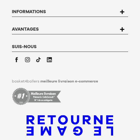
rectification, d’opposition et de suppression des données qui
vous concernent. Pour l’exercer, l’utilisateur peut écrire à
INFORMATIONS
Basket4Ballers, 104 rue de Hochfelden, 67200 Strasbourg ou
compléter le formulaire «
Contacter le Service client
». Pour en
savoir plus,
cliquez ici
.
Basket4Ballers informe l’utilisateur qu’il peut définir, de son
AVANTAGES
vivant, des directives relatives à la conservation, à
l’effacement et à la communication de ses données
personnelles après son décès. Pour en savoir plus,
cliquez ici
.
SUIS-NOUS
Facebook
Instagram
TikTok
LinkedIn
basket4ballers
meilleure livraison e-commerce