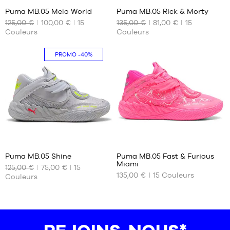
46
45
Puma MB.05 Melo World
Puma MB.05 Rick & Morty
47
46
125,00 €
100,00 €
15
135,00 €
81,00 €
15
NOS
NOS
Couleurs
Couleurs
TAILLES
TAILLES
48
47
DISPONIBLES
DISPONIBLES
49.5
48
PROMO
-40%
40
42.5
40.5
44
41
44.5
42
45
42.5
46
43
47
44
48
41
41
44.5
49.5
45
51
Puma MB.05 Shine
Puma MB.05 Fast & Furious
Miami
46
125,00 €
75,00 €
15
NOS
NOS
135,00 €
15
Couleurs
Couleurs
TAILLES
TAILLES
47
DISPONIBLES
DISPONIBLES
48
49.5
48
36
40
40.5