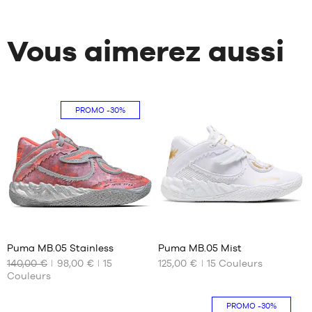
Vous aimerez aussi
PROMO
-30%
41
41
Puma MB.05 Stainless
Puma MB.05 Mist
140,00 €
98,00 €
15
125,00 €
15
Couleurs
NOS
NOS
Couleurs
TAILLES
TAILLES
DISPONIBLES
DISPONIBLES
PROMO
-30%