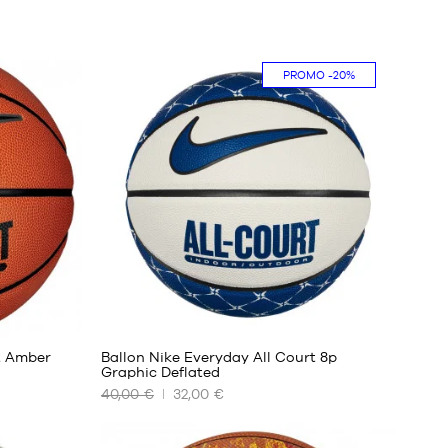
PROMO
-20%
t Amber
Ballon Nike Everyday All Court 8p
Graphic Deflated
40,00 €
32,00 €
NOS
TAILLES
DISPONIBLES