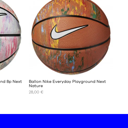
taille
7
9
und 8p Next
Ballon Nike Everyday Playground Next
Nature
28,00 €
NOS
TAILLES
DISPONIBLES
taille
6
taille