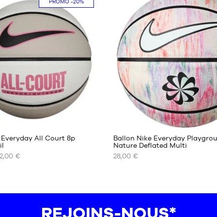
PROMO
-20%
taille
5
taille
6
taille
7
2
 Everyday All Court 8p
Ballon Nike Everyday Playgro
il
Nature Deflated Multi
2,00 €
28,00 €
NOS
TAILLES
ES
DISPONIBLES
taille
6
REJOINS-NOUS*
taille