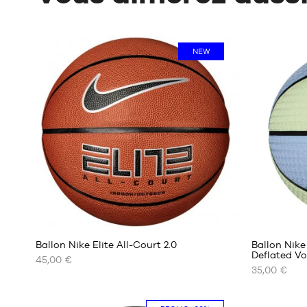
NEW
5
Ballon Nike Elite All-Court 2.0
Ballon Nik
Deflated Vo
45,00 €
35,00 €
NOS
NOS
TAILLES
TAILLES
DISPONIBLES
DISPONIBL