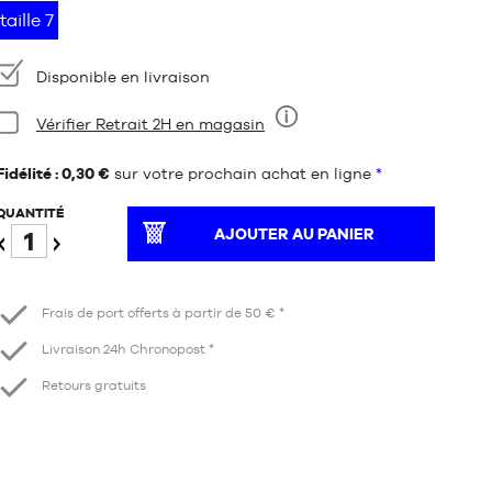
taille 7
Disponibilité
Disponible en livraison
Condition:
Vérifier Retrait 2H en magasin
Neuf
Fidélité : 0,30 €
sur votre prochain achat en ligne
*
QUANTITÉ
AJOUTER AU PANIER
Diminuer
Augmenter
Frais de port offerts à partir de 50 € *
Livraison 24h Chronopost *
Retours gratuits