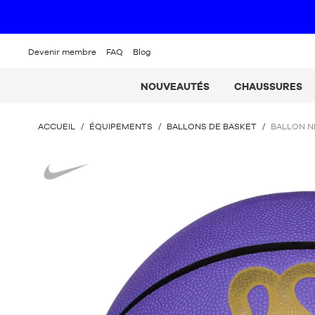
Devenir membre
FAQ
Blog
NOUVEAUTÉS
CHAUSSURES
VOUS
ACCUEIL
/
ÉQUIPEMENTS
/
BALLONS DE BASKET
/
BALLON N
ÊTES
ICI
Nike
: