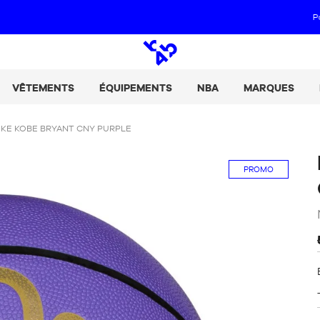
Paie tes achats en 2, 3 ou 4 fois avec Alma :
+ de détails
Open
search
VÊTEMENTS
ÉQUIPEMENTS
NBA
MARQUES
IKE KOBE BRYANT CNY PURPLE
PROMO