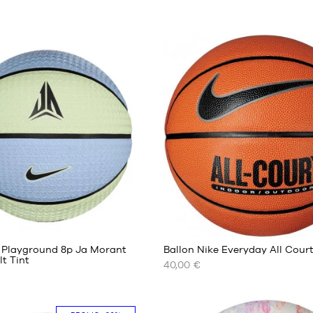
8
e Playground 8p Ja Morant
Ballon Nike Everyday All Cour
lt Tint
40,00 €
NOS
TAILLES
ES
DISPONIBLES