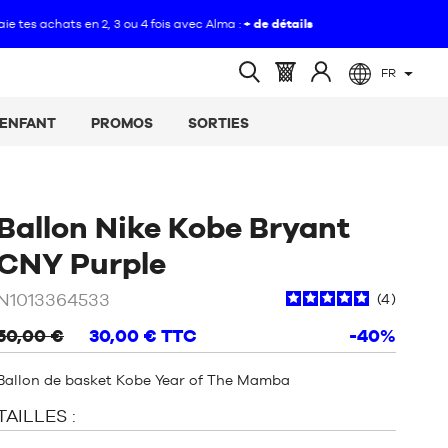
FR
(vide)
Panier
Identifiez-
Ouvrir
:
vous
la
ENFANT
PROMOS
SORTIES
recherche
Ballon Nike Kobe Bryant
/
Violet
CNY Purple
N1013364533
4
50,00 €
30,00 €
TTC
-40%
Ballon de basket Kobe Year of The Mamba
TAILLES :