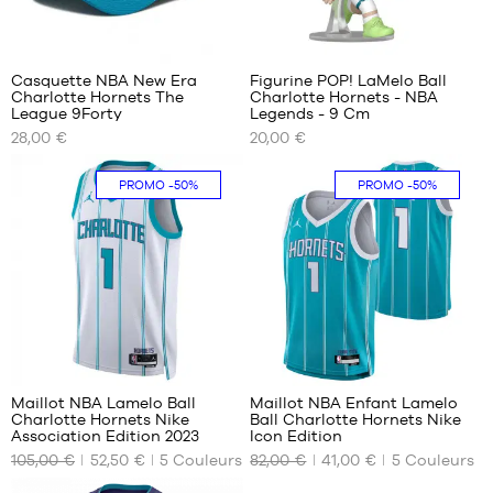
1
Casquette NBA New Era
Figurine POP! LaMelo Ball
Charlotte Hornets The
Charlotte Hornets - NBA
NOS
NOS
League 9Forty
Legends - 9 Cm
TAILLES
TAILLES
28,00 €
20,00 €
DISPONIBLES
DISPONIBLES
Taille
Taille
PROMO
-50%
PROMO
-50%
unique
unique
32
38
Maillot NBA Lamelo Ball
Maillot NBA Enfant Lamelo
Charlotte Hornets Nike
Ball Charlotte Hornets Nike
NOS
NOS
Association Edition 2023
Icon Edition
TAILLES
TAILLES
105,00 €
52,50 €
5
Couleurs
82,00 €
41,00 €
5
Couleurs
DISPONIBLES
DISPONIBLES