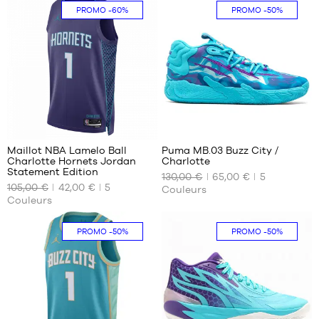
XS
S -
PROMO
-60%
PROMO
-50%
enfant
XL
- 1m25
à
1m35
L -
enfant
- 1m50
à
32
326
1m65
XL -
Maillot NBA Lamelo Ball
Puma MB.03 Buzz City /
enfant
Charlotte Hornets Jordan
Charlotte
NOS
NOS
- 1m65
Statement Edition
130,00 €
65,00 €
5
TAILLES
TAILLES
à
105,00 €
42,00 €
5
Couleurs
DISPONIBLES
DISPONIBLES
1m80
Couleurs
S
51
PROMO
-50%
PROMO
-50%