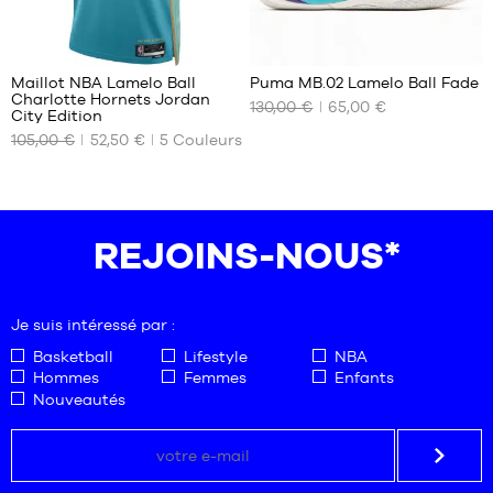
32
141
Maillot NBA Lamelo Ball
Puma MB.02 Lamelo Ball Fade
Charlotte Hornets Jordan
130,00 €
65,00 €
NOS
NOS
City Edition
TAILLES
TAILLES
105,00 €
52,50 €
5
Couleurs
DISPONIBLES
DISPONIBLES
S
52
REJOINS-NOUS*
Je suis intéressé par :
Basketball
Lifestyle
NBA
Hommes
Femmes
Enfants
Nouveautés