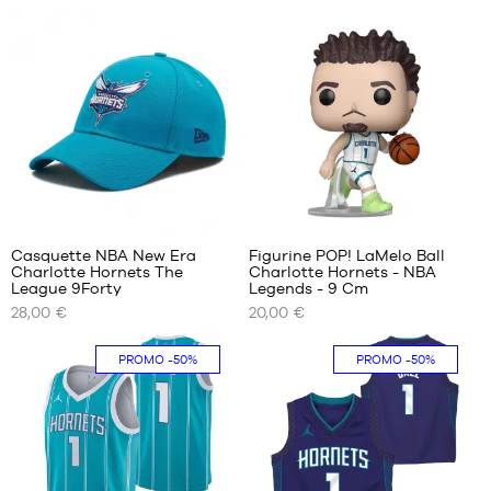
1
Casquette NBA New Era
Figurine POP! LaMelo Ball
Charlotte Hornets The
Charlotte Hornets - NBA
NOS
NOS
League 9Forty
Legends - 9 Cm
TAILLES
TAILLES
28,00 €
20,00 €
DISPONIBLES
DISPONIBLES
Taille
Taille
PROMO
-50%
PROMO
-50%
unique
unique