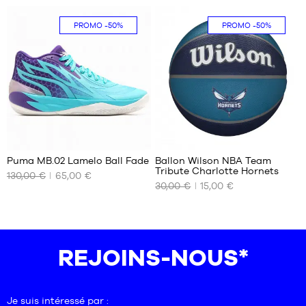
XL -
enfant
4-5
51
PROMO
-50%
PROMO
-50%
- 1m65
ans /
à
104-
1m80
110cm
5-6
ans
/
110-
116
141
1
cm
Puma MB.02 Lamelo Ball Fade
Ballon Wilson NBA Team
Tribute Charlotte Hornets
130,00 €
65,00 €
NOS
NOS
30,00 €
15,00 €
TAILLES
TAILLES
DISPONIBLES
DISPONIBLES
52
taille
7
REJOINS-NOUS*
Je suis intéressé par :