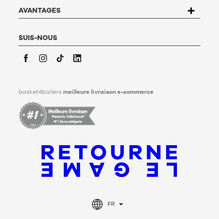
savoir plus,
cliquez ici
.
Basket4Ballers informe l’utilisateur qu’il peut définir, de son
AVANTAGES
vivant, des directives relatives à la conservation, à
l’effacement et à la communication de ses données
personnelles après son décès. Pour en savoir plus,
cliquez ici
.
SUIS-NOUS
Facebook
Instagram
TikTok
LinkedIn
basket4ballers
meilleure livraison e-commerce
FR