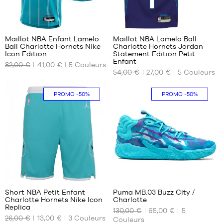
38
38
Maillot NBA Enfant Lamelo
Maillot NBA Lamelo Ball
Ball Charlotte Hornets Nike
Charlotte Hornets Jordan
NOS
NOS
Icon Edition
Statement Edition Petit
TAILLES
TAILLES
Enfant
82,00 €
41,00 €
5
Couleurs
DISPONIBLES
DISPONIBLES
54,00 €
27,00 €
5
Couleurs
S -
4-5
PROMO
-50%
PROMO
-50%
enfant
ans /
- 1m25
104-
à
110cm
1m35
5-6
M -
ans
enfant
/
- 1m35
110-
à
116
1m50
cm
25
326
L -
enfant
Short NBA Petit Enfant
Puma MB.03 Buzz City /
- 1m50
Charlotte Hornets Nike Icon
Charlotte
NOS
NOS
Replica
à
130,00 €
65,00 €
5
TAILLES
TAILLES
1m65
26,00 €
13,00 €
3
Couleurs
Couleurs
DISPONIBLES
DISPONIBLES