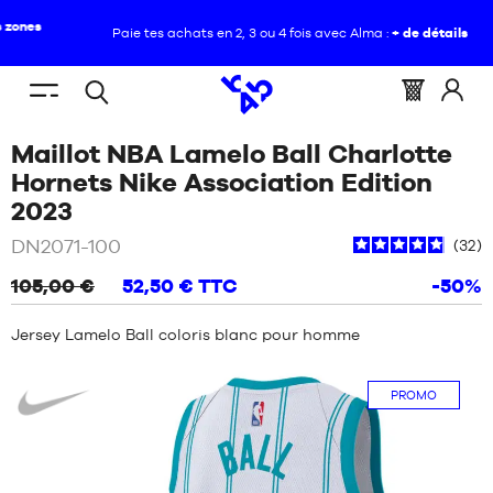
Paie tes achats en 2, 3 ou 4 fois avec Alma :
+ de détails
FR
(vide)
Menu
Panier
Identif
Open
VOUS
ACCUEIL
/
NBA
/
LAMELO
mobile
:
vous
Maillot NBA Lamelo Ball Charlotte
search
ÊTES
BALL
NOUVEAUTÉS
/
MAILLOT
ICI
NBA
Hornets Nike Association Edition
:
LAMELO
/
Blanc
2023
CHAUSSURES
BALL
CHARLOTTE
NOUVEAUTÉS
DN2071-100
32
HORNETS
VÊTEMENTS
NIKE
105,00 €
52,50 €
TTC
-50%
ASSOCIATION
CHAUSSURES
EDITION
ÉQUIPEMENTS
2023
Jersey Lamelo Ball coloris blanc pour homme
VÊTEMENTS
Nike
NBA
ÉQUIPEMENTS
PROMO
MARQUES
NBA
ENFANT