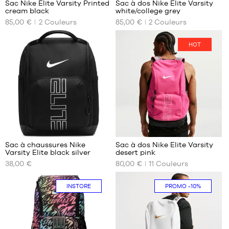
Sac Nike Elite Varsity Printed
Sac à dos Nike Elite Varsity
cream black
white/college grey
NOS
NOS
85,00 €
2
Couleurs
85,00 €
2
Couleurs
TAILLES
TAILLES
DISPONIBLES
DISPONIBLES
HOT
Taille
Taille
unique
unique
3
143
Sac à chaussures Nike
Sac à dos Nike Elite Varsity
Varsity Elite black silver
desert pink
NOS
NOS
38,00 €
80,00 €
11
Couleurs
TAILLES
TAILLES
DISPONIBLES
DISPONIBLES
INSTORE
PROMO
-10%
Taille
Taille
unique
unique