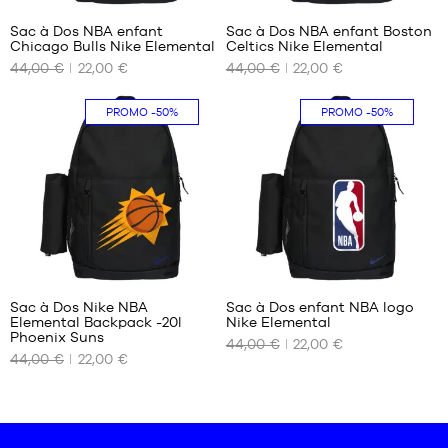
Sac à Dos NBA enfant
Sac à Dos NBA enfant Boston
Chicago Bulls Nike Elemental
Celtics Nike Elemental
NOS
NOS
44,00 €
22,00 €
44,00 €
22,00 €
TAILLES
TAILLES
DISPONIBLES
DISPONIBLES
PROMO
-50%
PROMO
-50%
Taille
Taille
unique
unique
1
Sac à Dos Nike NBA
Sac à Dos enfant NBA logo
Elemental Backpack -20l
Nike Elemental
NOS
NOS
Phoenix Suns
44,00 €
22,00 €
TAILLES
TAILLES
44,00 €
22,00 €
DISPONIBLES
DISPONIBLES
Taille
Taille
unique
unique