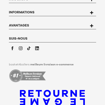
rectification, d’opposition et de suppression des données qui
vous concernent. Pour l’exercer, l’utilisateur peut écrire à
INFORMATIONS
Basket4Ballers, 104 rue de Hochfelden, 67200 Strasbourg ou
compléter le formulaire «
Contacter le Service client
». Pour en
savoir plus,
cliquez ici
.
Basket4Ballers informe l’utilisateur qu’il peut définir, de son
AVANTAGES
vivant, des directives relatives à la conservation, à
l’effacement et à la communication de ses données
personnelles après son décès. Pour en savoir plus,
cliquez ici
.
SUIS-NOUS
Facebook
Instagram
TikTok
LinkedIn
basket4ballers
meilleure livraison e-commerce