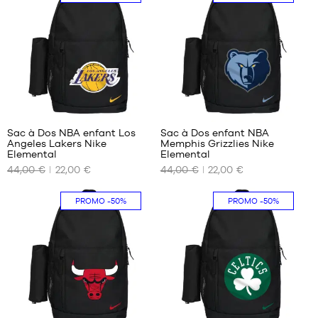
Aucune
Taille
Uniquement
unique
en
magasin
Sac à Dos NBA enfant Los
Sac à Dos enfant NBA
Angeles Lakers Nike
Memphis Grizzlies Nike
NOS
NOS
Elemental
Elemental
TAILLES
TAILLES
44,00 €
22,00 €
44,00 €
22,00 €
DISPONIBLES
DISPONIBLES
Taille
Taille
PROMO
-50%
PROMO
-50%
unique
unique