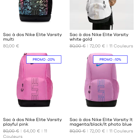
2
143
Sac à dos Nike Elite Varsity
Sac à dos Nike Elite Varsity
multi
white gold
NOS
NOS
80,00 €
80,00 €
72,00 €
11
Couleurs
TAILLES
TAILLES
DISPONIBLES
DISPONIBLES
PROMO
-20%
PROMO
-10%
Taille
Taille
Uniquement
unique
unique
en
magasin
143
143
Sac à dos Nike Elite Varsity
Sac à dos Nike Elite Varsity lt
playful pink
magenta/black/lt photo blue
NOS
NOS
80,00 €
64,00 €
11
80,00 €
72,00 €
11
Couleurs
TAILLES
TAILLES
Couleurs
DISPONIBLES
DISPONIBLES