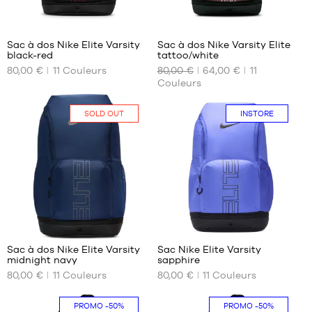
143
143
Sac à dos Nike Elite Varsity
Sac à dos Nike Varsity Elite
black-red
tattoo/white
NOS
NOS
80,00 €
11
Couleurs
80,00 €
64,00 €
11
TAILLES
TAILLES
Couleurs
DISPONIBLES
DISPONIBLES
Taille
Taille
Uniquement
SOLD OUT
INSTORE
unique
unique
en
magasin
143
143
Sac à dos Nike Elite Varsity
Sac Nike Elite Varsity
midnight navy
sapphire
NOS
NOS
80,00 €
11
Couleurs
80,00 €
11
Couleurs
TAILLES
TAILLES
DISPONIBLES
DISPONIBLES
PROMO
-50%
PROMO
-50%