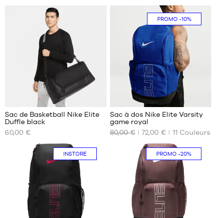
Taille
Taille
PROMO
-10%
unique
unique
143
Sac de Basketball Nike Elite
Sac à dos Nike Elite Varsity
Duffle black
game royal
NOS
NOS
60,00 €
80,00 €
72,00 €
11
Couleurs
TAILLES
TAILLES
DISPONIBLES
DISPONIBLES
INSTORE
PROMO
-20%
Taille
Taille
unique
unique