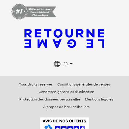
FR
Tous droits réservés
Conditions générales de ventes
Conditions générales d'utilisation
Protection des données personnelles
Mentions légales
À propos de basket4ballers
A
v
i
s
V
é
r
i
f
i
é
s
B
a
s
k
e
t
4
b
a
l
l
e
r