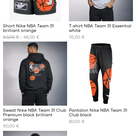
6
Short Nike NBA Team 31
T-shirt NBA Team 31 Essential
brilliant orange
white
NOS
NOS
60,00 €
48,00 €
35,00 €
TAILLES
TAILLES
DISPONIBLES
DISPONIBLES
XS
S
S
M
M
L
L
XL
XL
XXL
XXL
Sweat Nike NBA Team 31 Club
Pantalon Nike NBA Team 31
Premium black brilliant
Club black
NOS
NOS
orange
80,00 €
TAILLES
TAILLES
90,00 €
DISPONIBLES
DISPONIBLES