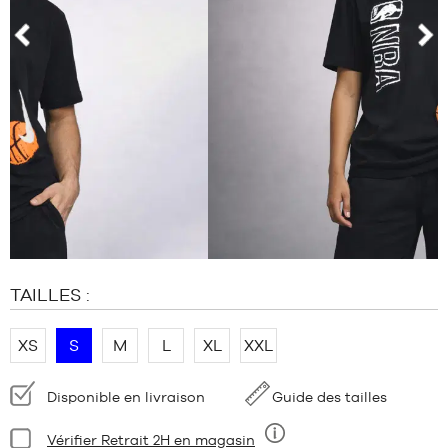
MARQUES
PROMOS
ENFANT
prev
nex
SORTIES
PROMOS
SORTIES
FR
Devenir
membre
FAQ
TAILLES :
Blog
XS
S
M
L
XL
XXL
Disponibilité
Disponible en livraison
Guide des tailles
:
Condition:
Vérifier Retrait 2H en magasin