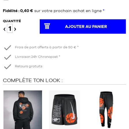
Neuf
Fidélité : 0,40 €
sur votre prochain achat en ligne
*
QUANTITÉ
AJOUTER AU PANIER
Diminuer
Augmenter
Frais de port offerts à partir de 50 € *
Livraison 24h Chronopost *
Retours gratuits
COMPLÈTE TON LOOK :