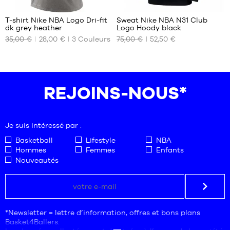
T-shirt Nike NBA Logo Dri-fit
Sweat Nike NBA N31 Club
dk grey heather
Logo Hoody black
NOS
NOS
35,00 €
28,00 €
3
Couleurs
75,00 €
52,50 €
TAILLES
TAILLES
DISPONIBLES
DISPONIBLES
S
XS
XXL
S
REJOINS-NOUS*
M
L
XL
Je suis intéressé par :
XXL
Basketball
Lifestyle
NBA
Hommes
Femmes
Enfants
Nouveautés
*Newsletter = lettre d’information, offres et bons plans
Basket4Ballers.