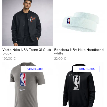
XS
S
S
M
M
L
L
XL
XL
XXL
XXL
2
Veste Nike NBA Team 31 Club
Bandeau NBA Nike Headband
black
white
NOS
NOS
120,00 €
22,00 €
TAILLES
TAILLES
DISPONIBLES
DISPONIBLES
PROMO
-20%
PROMO
-30%
S
Taille
unique
M
L
XL
XXL
24