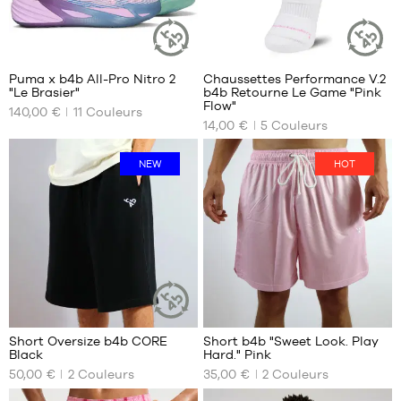
40
7
Puma x b4b All-Pro Nitro 2
Chaussettes Performance V.2
ARTICLE
ARTICLE
"Le Brasier"
b4b Retourne Le Game "Pink
DURABLE
DURABLE
NOS
NOS
Flow"
140,00 €
11
Couleurs
TAILLES
TAILLES
14,00 €
5
Couleurs
DISPONIBLES
DISPONIBLES
35.5
34-
NEW
HOT
38
36
38-
37
42
37.5
42-
38
46
38.5
46-
39
50
40
41
Short Oversize b4b CORE
Short b4b "Sweet Look. Play
ARTICLE
42
Black
Hard." Pink
DURABLE
NOS
NOS
42.5
50,00 €
2
Couleurs
35,00 €
2
Couleurs
TAILLES
TAILLES
43
DISPONIBLES
DISPONIBLES