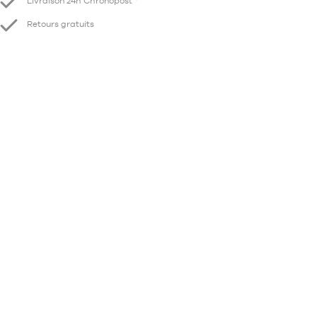
Livraison 24h Chronopost *
Retours gratuits