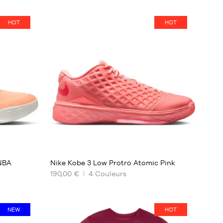
HOT
HOT
NBA
Nike Kobe 3 Low Protro Atomic Pink
190,00 €
4
Couleurs
NOS
TAILLES
DISPONIBLES
NEW
HOT
39