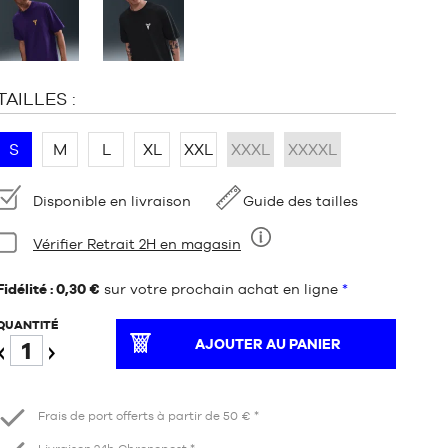
:
TAILLES :
S
M
L
XL
XXL
XXXL
XXXXL
Disponibilité
Disponible en livraison
Guide des tailles
Condition:
Vérifier Retrait 2H en magasin
Neuf
Fidélité : 0,30 €
sur votre prochain achat en ligne
*
QUANTITÉ
AJOUTER AU PANIER
Diminuer
Augmenter
Frais de port offerts à partir de 50 € *