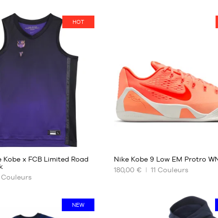
HOT
95
52
e Kobe x FCB Limited Road
Nike Kobe 9 Low EM Protro W
k
180,00 €
11
Couleurs
Couleurs
NOS
TAILLES
ES
DISPONIBLES
NEW
35.5