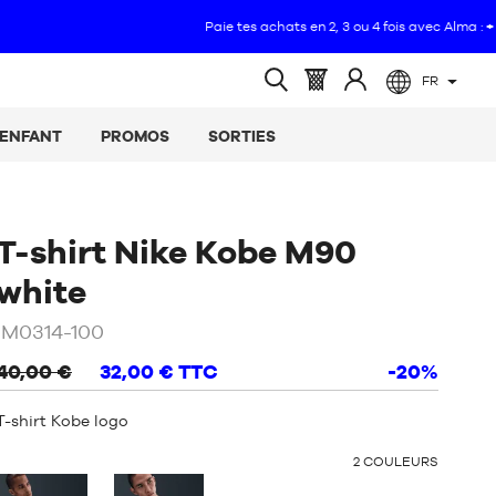
FR
(vide)
Panier
Identifiez-
Ouvrir
:
vous
la
ENFANT
PROMOS
SORTIES
recherche
T-shirt Nike Kobe M90
/
Blanc
white
IM0314-100
40,00 €
32,00 €
TTC
-20%
T-shirt Kobe logo
OTHER
2
COULEURS
COLORS