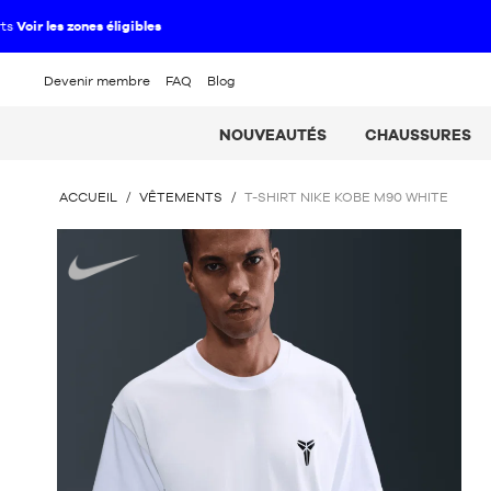
Devenir membre
FAQ
Blog
NOUVEAUTÉS
CHAUSSURES
VOUS
ACCUEIL
/
VÊTEMENTS
/
T-SHIRT NIKE KOBE M90 WHITE
ÊTES
ICI
Nike
: