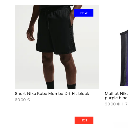
NEW
Short Nike Kobe Mamba Dri-Fit black
Maillot Nik
purple blac
60,00 €
90,00 €
7
NOS
NOS
TAILLES
TAILLES
DISPONIBLES
DISPONIBL
HOT
S
XS