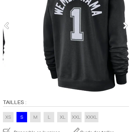
MARQUES
PROMOS
ENFANT
SORTIES
PROMOS
prev
nex
SORTIES
FR
Devenir
membre
FAQ
Blog
TAILLES :
XS
S
M
L
XL
XXL
XXXL
Disponibilité