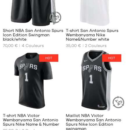
22
13
Short NBA San Antonio Spurs
T-shirt San Antonio Spurs
ARTICLE
Icon Edition Swingman
Wembanyama Nike
DURABLE
NOS
NOS
black/white
Name&Number white
TAILLES
TAILLES
70,00 €
4
Couleurs
35,00 €
2
Couleurs
DISPONIBLES
DISPONIBLES
S
XS
HOT
HOT
M
S
L
M
XL
L
XXL
13
127
T-shirt NBA Victor
Maillot NBA Victor
ARTICLE
Wembanyama San Antonio
Wembanyama San Antonio
DURABLE
NOS
NOS
Spurs Nike Name & Number
Spurs Nike Icon Edition
TAILLES
TAILLES
swingman