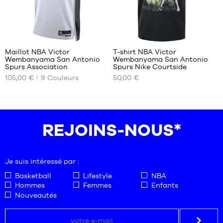
127
Maillot NBA Victor
T-shirt NBA Victor
Wembanyama San Antonio
Wembanyama San Antonio
NOS
NOS
Spurs Association
Spurs Nike Courtside
TAILLES
TAILLES
105,00 €
9
Couleurs
50,00 €
DISPONIBLES
DISPONIBLES
XS
S
M
M
L
L
REJOINS-NOUS*
XXL
XL
XXL
Je suis intéressé par :
Basketball
Lifestyle
NBA
Hommes
Femmes
Enfants
Nouveautés