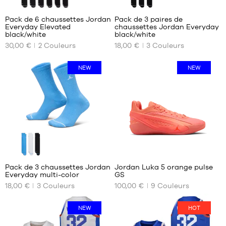
Pack de 6 chaussettes Jordan
Pack de 3 paires de
Everyday Elevated
chaussettes Jordan Everyday
NOS
NOS
black/white
black/white
TAILLES
TAILLES
30,00 €
2
Couleurs
18,00 €
3
Couleurs
DISPONIBLES
DISPONIBLES
38-
34-
NEW
NEW
42
38
42-
38-
46
42
46-
42-
50
46
46-
50
1
Pack de 3 chaussettes Jordan
Jordan Luka 5 orange pulse
Everyday multi-color
GS
NOS
NOS
18,00 €
3
Couleurs
100,00 €
9
Couleurs
TAILLES
TAILLES
DISPONIBLES
DISPONIBLES
NEW
HOT
34-
35.5
38