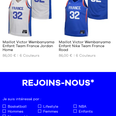
36
38-
36.5
42
37.5
46-
38
50
38.5
39
48
48
40
Maillot Victor Wembanyama
Maillot Victor Wembanyama
Enfant Team France Jordan
Enfant Nike Team France
NOS
NOS
Home
Road
TAILLES
TAILLES
86,00 €
6
Couleurs
86,00 €
6
Couleurs
DISPONIBLES
DISPONIBLES
L -
L -
enfant
enfant
- 1m50
- 1m50
REJOINS-NOUS*
à
à
1m65
1m65
XL -
XL -
enfant
enfant
Je suis intéressé par :
- 1m65
- 1m65
à
à
Basketball
Lifestyle
NBA
1m80
1m80
Hommes
Femmes
Enfants