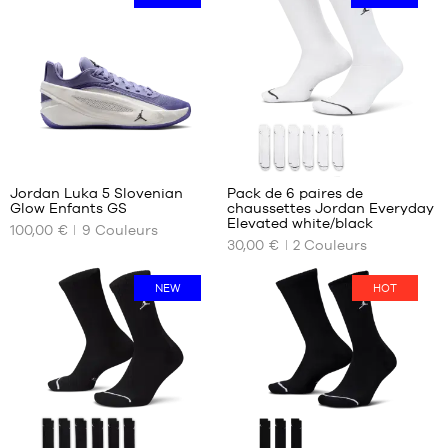
1
Jordan Luka 5 Slovenian
Pack de 6 paires de
Glow Enfants GS
chaussettes Jordan Everyday
NOS
NOS
Elevated white/black
100,00 €
9
Couleurs
TAILLES
TAILLES
30,00 €
2
Couleurs
DISPONIBLES
DISPONIBLES
36
34-
NEW
HOT
38
36.5
38-
37.5
42
38
42-
38.5
46
39
46-
40
50