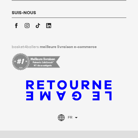
vivant, des directives relatives à la conservation, à
l’effacement et à la communication de ses données
personnelles après son décès. Pour en savoir plus,
cliquez ici
.
SUIS-NOUS
Facebook
Instagram
TikTok
LinkedIn
basket4ballers
meilleure livraison e-commerce
FR