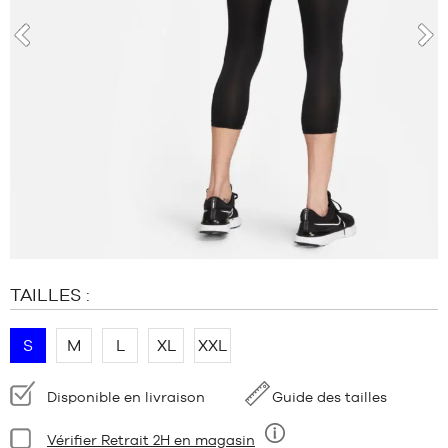
MARQUES
PROMOS
ENFANT
prev
nex
SORTIES
PROMOS
SORTIES
FR
Devenir
membre
FAQ
TAILLES :
Blog
S
M
L
XL
XXL
Disponibilité
Disponible en livraison
Guide des tailles
:
Condition:
Vérifier Retrait 2H en magasin