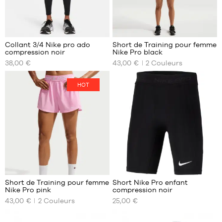
XXL
XXXL
Collant 3/4 Nike pro ado
Short de Training pour femme
compression noir
Nike Pro black
NOS
NOS
38,00 €
43,00 €
2
Couleurs
TAILLES
TAILLES
DISPONIBLES
DISPONIBLES
HOT
8
XS
ans
S
(XS)
M
10
L
ans
(S)
12
ans
(M)
14
Short de Training pour femme
Short Nike Pro enfant
ans
Nike Pro pink
compression noir
NOS
NOS
(L)
43,00 €
2
Couleurs
25,00 €
TAILLES
TAILLES
16
DISPONIBLES
DISPONIBLES
ans