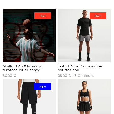
HOT
HOT
13
Maillot b4b X Mamayo
T-shirt Nike Pro manches
"Protect Your Energy"
courtes noir
NOS
NOS
60,00 €
38,00 €
3
Couleurs
TAILLES
TAILLES
DISPONIBLES
DISPONIBLES
NEW
XS
S
S
M
M
L
L
XL
XL
XXL