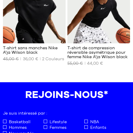
L
47.5
XL
T-shirt sans manches Nike
T-shirt de compression
A'ja Wilson black
réversible asymétrique pour
NOS
NOS
femme Nike A'ja Wilson black
45,00 €
36,00 €
2
Couleurs
TAILLES
TAILLES
55,00 €
44,00 €
DISPONIBLES
DISPONIBLES
XL
XS
M
L
REJOINS-NOUS*
XL
Je suis intéressé par :
Basketball
Lifestyle
NBA
Hommes
Femmes
Enfants