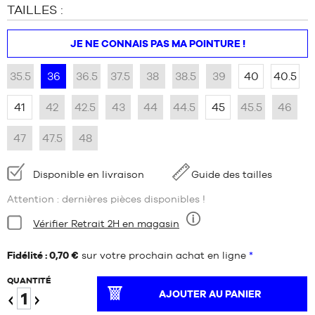
TAILLES :
JE NE CONNAIS PAS MA POINTURE !
35.5
36
36.5
37.5
38
38.5
39
40
40.5
41
42
42.5
43
44
44.5
45
45.5
46
47
47.5
48
Disponibilité
Disponible en livraison
Guide des tailles
:
Attention : dernières pièces disponibles !
Condition:
Vérifier Retrait 2H en magasin
Neuf
Fidélité : 0,70 €
sur votre prochain achat en ligne
*
QUANTITÉ
AJOUTER AU PANIER