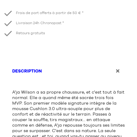
Diminuer
Augmenter
Frais de port offerts à partir de 50 € *
Livraison 24h Chronopost *
Retours gratuits
DESCRIPTION
A'ja Wilson a sa propre chaussure, et c'est tout à fait
normal. Elle a quand même été sacrée trois fois
MVP. Son premier modèle signature intègre de la
mousse Cushlon 3.0 ultra-souple pour plus de
confort et de réactivité sur le terrain. Passes à
couper le souffle, tirs magistraux… en attaque
comme en défense, A'ja repousse toujours ses limites
pour se surpasser. C'est dans sa nature. La seule
question est : et toi, quand vas-tu passer au niveau