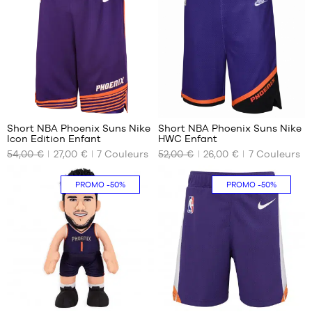
- 1m65
XXL
à
1m80
32
32
Short NBA Phoenix Suns Nike
Short NBA Phoenix Suns Nike
Icon Edition Enfant
HWC Enfant
NOS
NOS
54,00 €
27,00 €
7
Couleurs
52,00 €
26,00 €
7
Couleurs
TAILLES
TAILLES
DISPONIBLES
DISPONIBLES
PROMO
-50%
PROMO
-50%
XL -
XL -
enfant
enfant
- 1m65
- 1m65
à
à
1m80
1m80
1
32