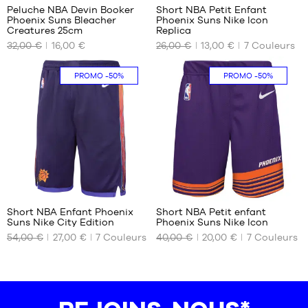
Peluche NBA Devin Booker
Short NBA Petit Enfant
Phoenix Suns Bleacher
Phoenix Suns Nike Icon
NOS
NOS
Creatures 25cm
Replica
TAILLES
TAILLES
32,00 €
16,00 €
26,00 €
13,00 €
7
Couleurs
DISPONIBLES
DISPONIBLES
Taille
4-5
PROMO
-50%
PROMO
-50%
unique
ans /
104-
110cm
5-6
ans
/
110-
116
32
32
cm
Short NBA Enfant Phoenix
Short NBA Petit enfant
Suns Nike City Edition
Phoenix Suns Nike Icon
NOS
NOS
54,00 €
27,00 €
7
Couleurs
40,00 €
20,00 €
7
Couleurs
TAILLES
TAILLES
DISPONIBLES
DISPONIBLES
XL -
4-5
enfant
ans /
- 1m65
104-