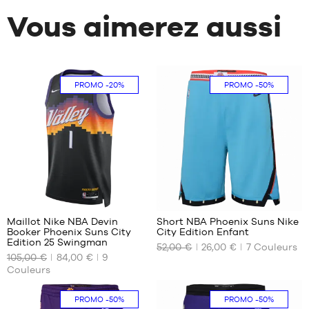
Vous aimerez aussi
PROMO
-20%
PROMO
-50%
19
32
Maillot Nike NBA Devin
Short NBA Phoenix Suns Nike
Booker Phoenix Suns City
City Edition Enfant
NOS
NOS
Edition 25 Swingman
52,00 €
26,00 €
7
Couleurs
TAILLES
TAILLES
105,00 €
84,00 €
9
DISPONIBLES
DISPONIBLES
Couleurs
S
XL -
enfant
PROMO
-50%
PROMO
-50%
XL