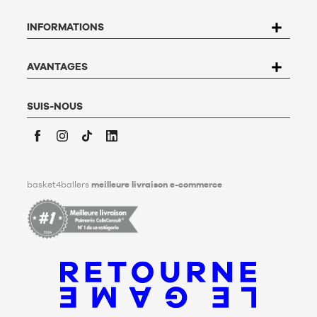
rectification, d’opposition et de suppression des données qui
vous concernent. Pour l’exercer, l’utilisateur peut écrire à
INFORMATIONS
Basket4Ballers, 104 rue de Hochfelden, 67200 Strasbourg ou
compléter le formulaire «
Contacter le Service client
». Pour en
savoir plus,
cliquez ici
.
Basket4Ballers informe l’utilisateur qu’il peut définir, de son
AVANTAGES
vivant, des directives relatives à la conservation, à
l’effacement et à la communication de ses données
personnelles après son décès. Pour en savoir plus,
cliquez ici
.
SUIS-NOUS
Facebook
Instagram
TikTok
LinkedIn
basket4ballers
meilleure livraison e-commerce