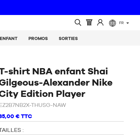
FR
(vide)
Panier
Identifiez-
Ouvrir
:
vous
la
ENFANT
PROMOS
SORTIES
recherche
T-shirt NBA enfant Shai
Gilgeous-Alexander Nike
/
Noir
City Edition Player
EZ2B7NB2X-THUSG-NAW
35,00 €
TTC
TAILLES :