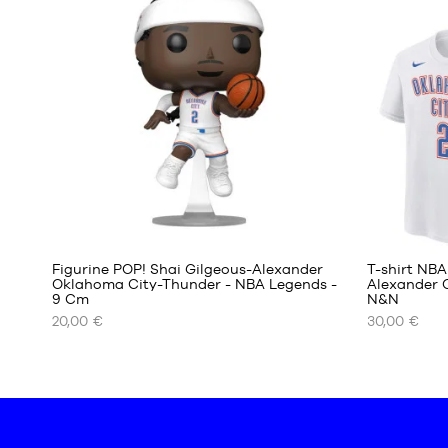
enfant
unique
- 1m25
à
1m35
M -
enfant
- 1m35
à
1m50
L -
enfant
- 1m50
à
1m65
Figurine POP! Shai Gilgeous-Alexander
T-shirt NBA
XL -
Oklahoma City-Thunder - NBA Legends -
Alexander 
enfant
9 Cm
N&N
NOS
NOS
- 1m65
20,00 €
30,00 €
TAILLES
TAILLES
à
DISPONIBLES
DISPONIBL
1m80
Taille
S -
unique
enfant
- 1m25
à