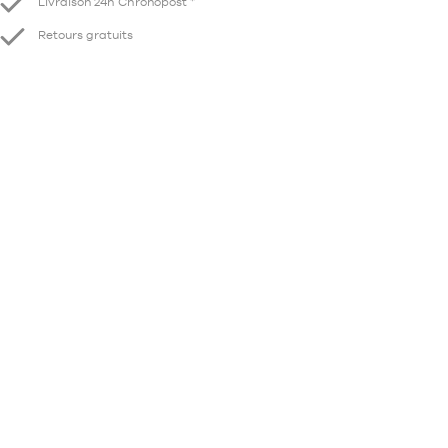
Livraison 24h Chronopost *
Retours gratuits