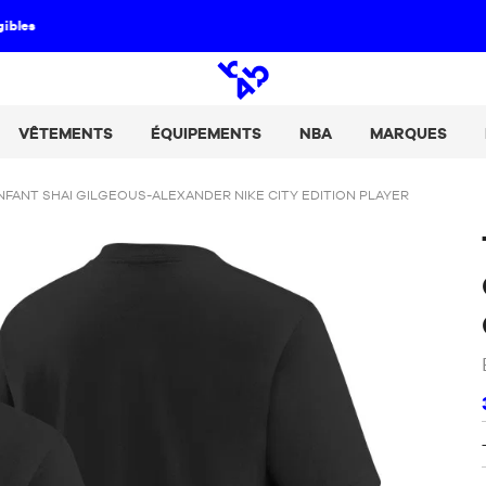
Paie tes achats en 2, 3 ou 4 fois avec Alma :
+ de détails
Open
search
VÊTEMENTS
ÉQUIPEMENTS
NBA
MARQUES
NFANT SHAI GILGEOUS-ALEXANDER NIKE CITY EDITION PLAYER