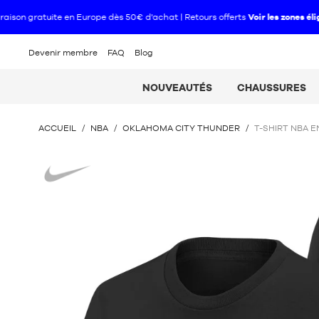
Devenir membre
FAQ
Blog
NOUVEAUTÉS
CHAUSSURES
VOUS
ACCUEIL
/
NBA
/
OKLAHOMA CITY THUNDER
/
T-SHIRT NBA E
ÊTES
ICI
Nike
: