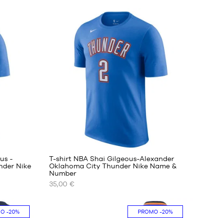
us -
T-shirt NBA Shai Gilgeous-Alexander
nder Nike
Oklahoma City Thunder Nike Name &
Number
NOS
35,00 €
TAILLES
DISPONIBLES
MO
-20%
PROMO
-20%
XS