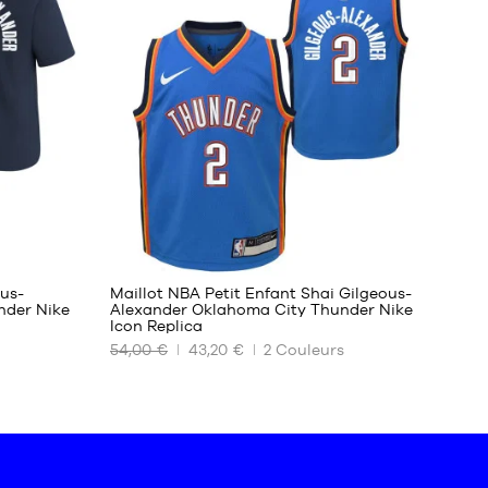
S
M
L
XL
XXL
10
ous-
Maillot NBA Petit Enfant Shai Gilgeous-
nder Nike
Alexander Oklahoma City Thunder Nike
Icon Replica
NOS
54,00 €
43,20 €
2
Couleurs
TAILLES
DISPONIBLES
4-5
ans /
104-
110cm