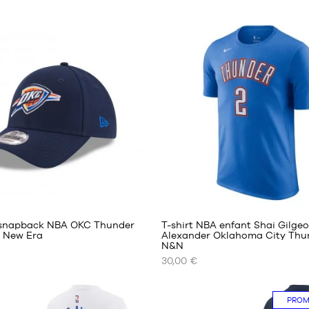
2
4
 snapback NBA OKC Thunder
T-shirt NBA enfant Shai Gilgeo
 New Era
Alexander Oklahoma City Thu
N&N
NOS
30,00 €
TAILLES
ES
DISPONIBLES
PRO
S -