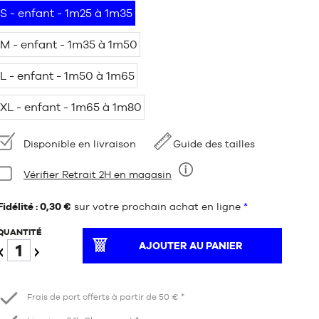
S - enfant - 1m25 à 1m35
M - enfant - 1m35 à 1m50
L - enfant - 1m50 à 1m65
XL - enfant - 1m65 à 1m80
Disponibilité
Disponible en livraison
Guide des tailles
Condition:
Vérifier Retrait 2H en magasin
Neuf
Fidélité : 0,30 €
sur votre prochain achat en ligne
*
QUANTITÉ
AJOUTER AU PANIER
Diminuer
Augmenter
Frais de port offerts à partir de 50 € *