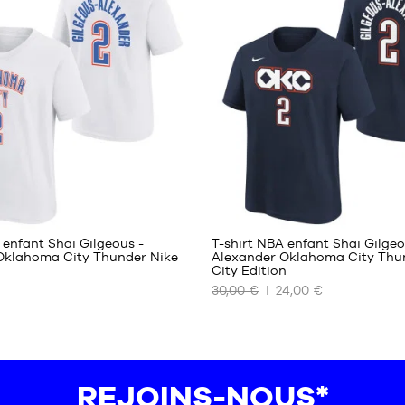
enfant
- 1m25
à
1m35
M -
enfant
- 1m35
à
1m50
L -
enfant
- 1m50
à
1m65
 enfant Shai Gilgeous -
T-shirt NBA enfant Shai Gilge
XL -
Oklahoma City Thunder Nike
Alexander Oklahoma City Thu
enfant
City Edition
NOS
- 1m65
30,00 €
24,00 €
TAILLES
à
ES
DISPONIBLES
1m80
S -
enfant
- 1m25
REJOINS-NOUS*
à