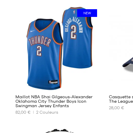
NEW
10
Maillot NBA Shai Gilgeous-Alexander
Casquette
Oklahoma City Thunder Boys Icon
The League
Swingman Jersey Enfants
28,00 €
NOS
NOS
82,00 €
2
Couleurs
TAILLES
TAILLES
DISPONIBLES
DISPONIBL
S -
Taille