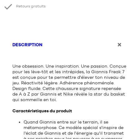
Retours gratuits
DESCRIPTION
Une obsession. Une inspiration. Une passion. Conçue
pour les lève-tôt et les intrépides, la Giannis Freak 7
est conçue pour te permettre d'élever ton niveau de
jeu. Réactivité légère. Adhérence phénoménale.
Design fluide. Cette chaussure signature repensée
de A à Z par Giannis et Nike révèle la star du basket
qui sommeille en toi.
Caractéristiques du produit
Quand Giannis entre sur le terrain, il se
métamorphose. Ce modèle spécial s'inspire de
l'éclat de Giannis et de l'énergie qu'il transmet
à ses proches pour les pousser à se surpasser.