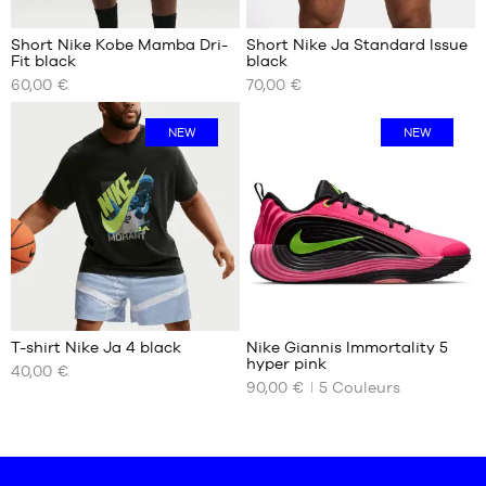
44.5
Short Nike Kobe Mamba Dri-
Short Nike Ja Standard Issue
45
Fit black
black
NOS
NOS
45.5
60,00 €
70,00 €
TAILLES
TAILLES
46
DISPONIBLES
DISPONIBLES
47
NEW
NEW
47.5
S
S
48
M
M
48.5
L
L
49.5
XL
XL
XXL
T-shirt Nike Ja 4 black
Nike Giannis Immortality 5
hyper pink
40,00 €
NOS
NOS
90,00 €
5
Couleurs
TAILLES
TAILLES
DISPONIBLES
DISPONIBLES
S
40
M
40.5