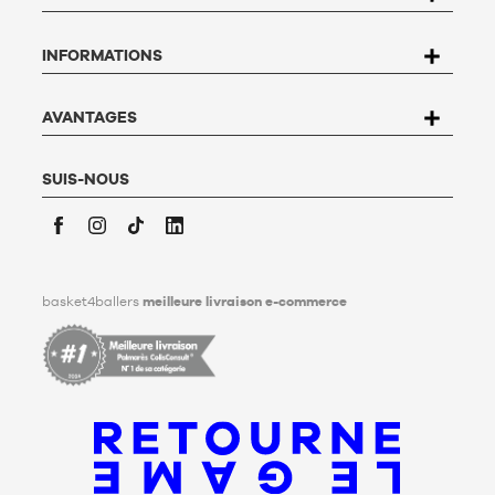
rectification, d’opposition et de suppression des données qui
vous concernent. Pour l’exercer, l’utilisateur peut écrire à
INFORMATIONS
Basket4Ballers, 104 rue de Hochfelden, 67200 Strasbourg ou
compléter le formulaire «
Contacter le Service client
». Pour en
savoir plus,
cliquez ici
.
Basket4Ballers informe l’utilisateur qu’il peut définir, de son
AVANTAGES
vivant, des directives relatives à la conservation, à
l’effacement et à la communication de ses données
personnelles après son décès. Pour en savoir plus,
cliquez ici
.
SUIS-NOUS
Facebook
Instagram
TikTok
LinkedIn
basket4ballers
meilleure livraison e-commerce