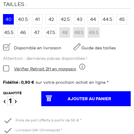
TAILLES :
40
40.5
41
42
42.5
43
44
44.5
45
45.5
46
47
47.5
48
48.5
49.5
Disponibilité
Disponible en livraison
Guide des tailles
:
Attention : dernières pièces disponibles !
Condition:
Vérifier Retrait 2H en magasin
Neuf
Fidélité : 0,90 €
sur votre prochain achat en ligne
*
QUANTITÉ
AJOUTER AU PANIER
Diminuer
Augmenter
Frais de port offerts à partir de 50 € *
Livraison 24h Chronopost *