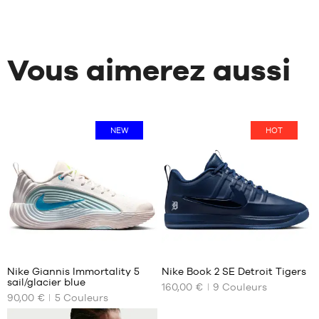
Vous aimerez aussi
NEW
HOT
14
Nike Giannis Immortality 5
Nike Book 2 SE Detroit Tigers
sail/glacier blue
160,00 €
9
Couleurs
NOS
NOS
90,00 €
5
Couleurs
TAILLES
TAILLES
DISPONIBLES
DISPONIBLES