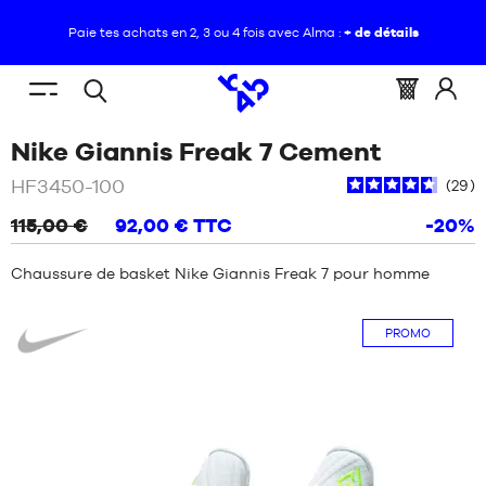
Paie tes achats en 2, 3 ou 4 fois avec Alma :
+ de détails
FR
(vide)
Menu
Panier
Identif
Open
VOUS
ACCUEIL
/
NOUVEAUTÉS
/
NIKE
mobile
:
vous
/
Blanc
Nike Giannis Freak 7 Cement
search
ÊTES
GIANNIS
NOUVEAUTÉS
ICI
FREAK
HF3450-100
:
29
7
CHAUSSURES
CEMENT
115,00 €
92,00 €
TTC
-20%
NOUVEAUTÉS
VÊTEMENTS
Chaussure de basket Nike Giannis Freak 7 pour homme
CHAUSSURES
Nike
ÉQUIPEMENTS
PROMO
VÊTEMENTS
NBA
ÉQUIPEMENTS
MARQUES
NBA
ENFANT