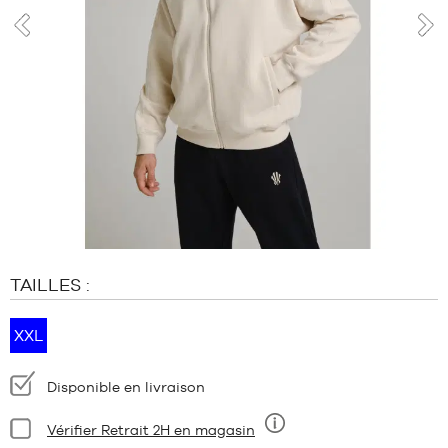
MARQUES
PROMOS
prev
nex
ENFANT
SORTIES
PROMOS
SORTIES
FR
Devenir
membre
TAILLES :
FAQ
Blog
XXL
Disponibilité
Disponible en livraison
:
Condition:
Vérifier Retrait 2H en magasin
Neuf