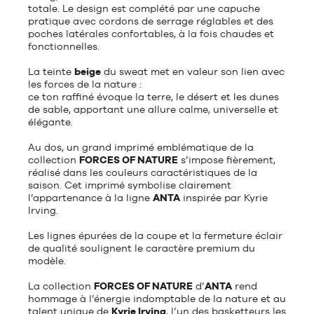
totale. Le design est complété par une capuche
pratique avec cordons de serrage réglables et des
poches latérales confortables, à la fois chaudes et
fonctionnelles.
La teinte
beige
du sweat met en valeur son lien avec
les forces de la nature :
ce ton raffiné évoque la terre, le désert et les dunes
de sable, apportant une allure calme, universelle et
élégante.
Au dos, un grand imprimé emblématique de la
collection
FORCES OF NATURE
s’impose fièrement,
réalisé dans les couleurs caractéristiques de la
saison. Cet imprimé symbolise clairement
l’appartenance à la ligne
ANTA
inspirée par Kyrie
Irving.
Les lignes épurées de la coupe et la fermeture éclair
de qualité soulignent le caractère premium du
modèle.
La collection
FORCES OF NATURE
d’
ANTA
rend
hommage à l’énergie indomptable de la nature et au
talent unique de
Kyrie Irving
, l’un des basketteurs les