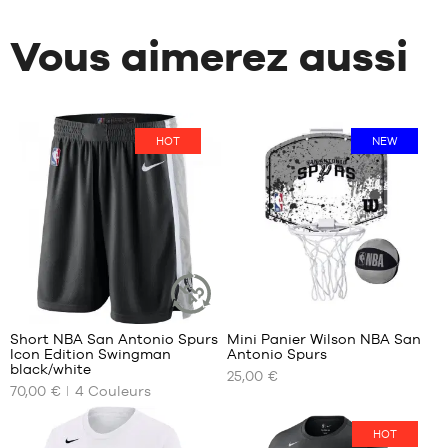
Vous aimerez aussi
HOT
NEW
22
3
Short NBA San Antonio Spurs
Mini Panier Wilson NBA San
ARTICLE
Icon Edition Swingman
Antonio Spurs
DURABLE
NOS
NOS
black/white
25,00 €
TAILLES
TAILLES
70,00 €
4
Couleurs
DISPONIBLES
DISPONIBLES
S
Taille
HOT