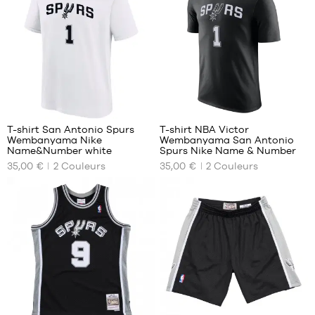
unique
M
L
XL
13
13
T-shirt San Antonio Spurs
T-shirt NBA Victor
Wembanyama Nike
Wembanyama San Antonio
NOS
NOS
Name&Number white
Spurs Nike Name & Number
TAILLES
TAILLES
35,00 €
2
Couleurs
35,00 €
2
Couleurs
DISPONIBLES
DISPONIBLES
XS
XS
S
S
M
M
L
L
XXL
XL
XXL
6
22