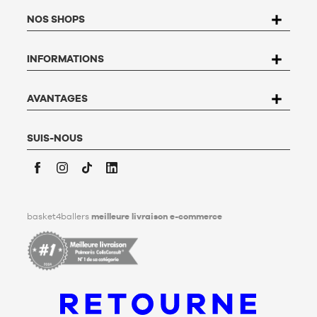
la Loi n°78-17 du 6 janvier 1978 relative à l'informatique, aux
NOS SHOPS
fichiers et aux libertés, vous disposez d’un droit d’accès, de
rectification, d’opposition et de suppression des données qui
vous concernent. Pour l’exercer, l’utilisateur peut écrire à
INFORMATIONS
Basket4Ballers, 104 rue de Hochfelden, 67200 Strasbourg ou
compléter le formulaire «
Contacter le Service client
». Pour en
savoir plus,
cliquez ici
.
Basket4Ballers informe l’utilisateur qu’il peut définir, de son
AVANTAGES
vivant, des directives relatives à la conservation, à
l’effacement et à la communication de ses données
personnelles après son décès. Pour en savoir plus,
cliquez ici
.
SUIS-NOUS
Facebook
Instagram
TikTok
LinkedIn
basket4ballers
meilleure livraison e-commerce