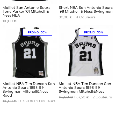
Maillot San Antonio Spurs
Short NBA San Antonio Spurs
Tony Parker '01 Mitchell &
'98 Mitchell & Ness Swingman
NOS
NOS
Ness NBA
80,00 €
4
Couleurs
TAILLES
TAILLES
110,00 €
DISPONIBLES
DISPONIBLES
S
L
PROMO
-50%
PROMO
-50%
M
XL
L
XXL
XL
XXL
14
14
Maillot NBA Tim Duncan San
Maillot NBA Tim Duncan San
Antonio Spurs 1998-99
Antonio Spurs 1998-99
NOS
NOS
Swingman Mitchell&Ness
Swingman Mitchell&Ness
TAILLES
TAILLES
Road
115,00 €
57,50 €
2
Couleurs
DISPONIBLES
DISPONIBLES
115,00 €
57,50 €
2
Couleurs
XS
S