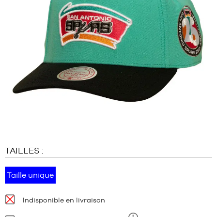
MARQUES
PROMOS
ENFANT
SORTIES
PROMOS
SORTIES
FR
Devenir
membre
FAQ
TAILLES :
Blog
Taille unique
Disponibilité
Indisponible en livraison
: