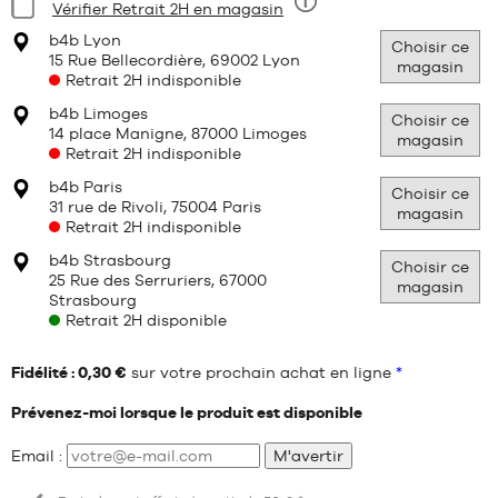
Condition:
Vérifier Retrait 2H en magasin
Neuf
b4b Lyon
Choisir ce
15 Rue Bellecordière, 69002 Lyon
magasin
Retrait 2H indisponible
b4b Limoges
Choisir ce
14 place Manigne, 87000 Limoges
magasin
Retrait 2H indisponible
b4b Paris
Choisir ce
31 rue de Rivoli, 75004 Paris
magasin
Retrait 2H indisponible
b4b Strasbourg
Choisir ce
25 Rue des Serruriers, 67000
magasin
Strasbourg
Retrait 2H disponible
Fidélité : 0,30 €
sur votre prochain achat en ligne
*
Prévenez-moi lorsque le produit est disponible
Email :
M'avertir