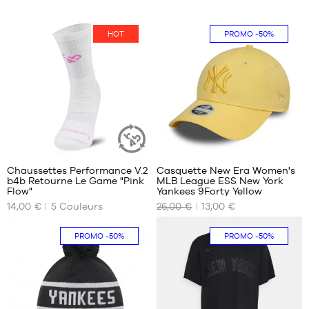
HOT
PROMO
-50%
7
7
Chaussettes Performance V.2
Casquette New Era Women's
ARTICLE
b4b Retourne Le Game "Pink
MLB League ESS New York
DURABLE
NOS
NOS
Flow"
Yankees 9Forty Yellow
TAILLES
TAILLES
14,00 €
5
Couleurs
26,00 €
13,00 €
DISPONIBLES
DISPONIBLES
34-
Taille
PROMO
-50%
PROMO
-50%
38
unique
38-
42
42-
46