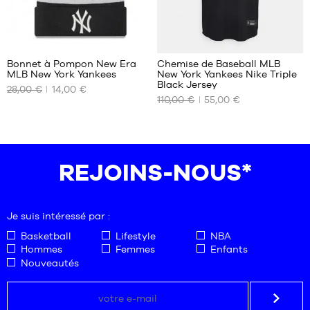
46-
50
4
30
Bonnet à Pompon New Era
Chemise de Baseball MLB
MLB New York Yankees
New York Yankees Nike Triple
NOS
NOS
Black Jersey
28,00 €
14,00 €
TAILLES
TAILLES
110,00 €
55,00 €
DISPONIBLES
DISPONIBLES
Taille
S
unique
REJOINS-NOUS*
Je suis intéressé par :
Basketball
Lifestyle
NBA
Hommes
Femmes
Enfants
Nouveautés