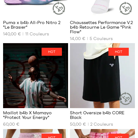
40
7
Puma x b4b All-Pro Nitro 2
Chaussettes Performance V.2
ARTICLE
ARTICLE
"Le Brasier"
b4b Retourne Le Game "Pink
DURABLE
DURABLE
NOS
NOS
Flow"
140,00 €
11
Couleurs
TAILLES
TAILLES
14,00 €
5
Couleurs
DISPONIBLES
DISPONIBLES
35.5
34-
HOT
HOT
38
36
38-
37
42
37.5
42-
38
46
38.5
46-
39
50
40
41
Maillot b4b X Mamayo
Short Oversize b4b CORE
ARTICLE
42
"Protect Your Energy"
Black
DURABLE
NOS
NOS
42.5
60,00 €
50,00 €
2
Couleurs
TAILLES
TAILLES
43
DISPONIBLES
DISPONIBLES
44
HOT
HOT