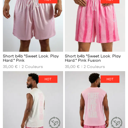
XS
XS
45
S
S
46
M
M
47
L
L
48
XL
XL
XXL
XXXL
Short b4b "Sweet Look. Play
Short b4b "Sweet Look. Play
Hard." Pink
Hard." Pink Fusion
NOS
NOS
35,00 €
2
Couleurs
35,00 €
2
Couleurs
TAILLES
TAILLES
DISPONIBLES
DISPONIBLES
HOT
HOT
XS
XS
S
S
M
M
L
L
XL
XL
XXL
XXL