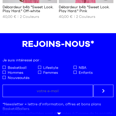
Débardeur b4b "Sweet Look.
Débardeur b4b "Sweet Look.
ARTICLE
ARTICLE
Play Hard." Off-white
Play Hard." Pink
DURABLE
DURABLE
NOS
NOS
40,00 €
2
Couleurs
40,00 €
2
Couleurs
TAILLES
TAILLES
DISPONIBLES
DISPONIBLES
XS
XS
S
S
REJOINS-NOUS*
M
M
L
L
XL
XL
Je suis intéressé par :
XXL
XXL
Basketball
Lifestyle
NBA
Hommes
Femmes
Enfants
Nouveautés
*Newsletter = lettre d’information, offres et bons plans
Basket4Ballers.
Les données collectées sont destinées à l’usage de la société