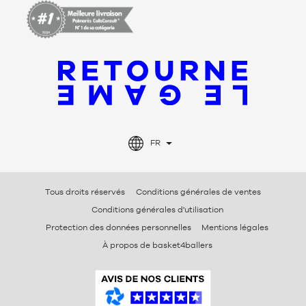
FR
Tous droits réservés
Conditions générales de ventes
Conditions générales d'utilisation
Protection des données personnelles
Mentions légales
À propos de basket4ballers
A
v
i
s
V
é
r
i
f
i
é
s
B
a
s
k
e
t
4
b
a
l
l
e
r