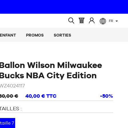
FR
(vide)
Panier
Identifiez-
Ouvrir
:
vous
la
ENFANT
PROMOS
SORTIES
recherche
Ballon Wilson Milwaukee
/
Blanc
Bucks NBA City Edition
WZ4024117
80,00 €
40,00 €
TTC
-50%
TAILLES :
taille 7