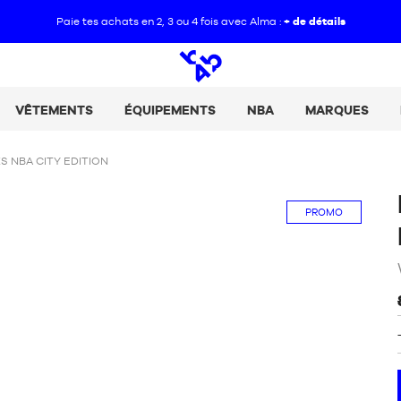
Paie tes achats en 2, 3 ou 4 fois avec Alma :
+ de détails
Open
search
VÊTEMENTS
ÉQUIPEMENTS
NBA
MARQUES
 NBA CITY EDITION
PROMO