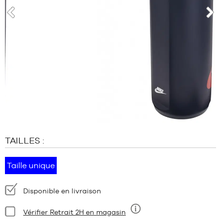
MARQUES
PROMOS
prev
nex
ENFANT
SORTIES
PROMOS
SORTIES
FR
Devenir
membre
TAILLES :
FAQ
Blog
Taille unique
Disponibilité
Disponible en livraison
:
Condition:
Vérifier Retrait 2H en magasin
Neuf