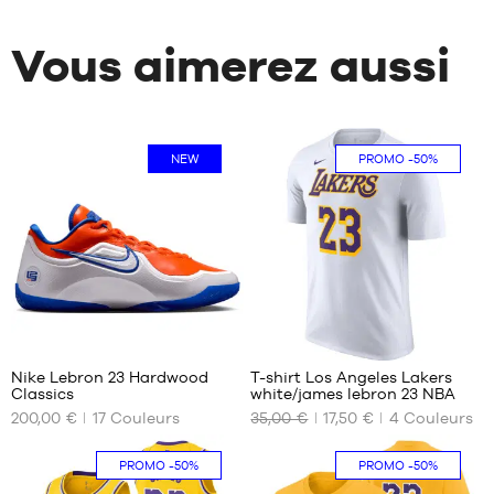
Vous aimerez aussi
NEW
PROMO
-50%
31
6
Nike Lebron 23 Hardwood
T-shirt Los Angeles Lakers
Classics
white/james lebron 23 NBA
NOS
NOS
200,00 €
17
Couleurs
35,00 €
17,50 €
4
Couleurs
TAILLES
TAILLES
DISPONIBLES
DISPONIBLES
PROMO
-50%
PROMO
-50%
40
XS