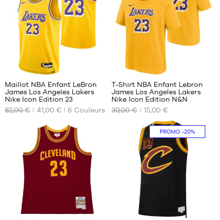
40.5
S
41
M
42
L
42.5
XL
43
XXL
44
194
2
44.5
Maillot NBA Enfant LeBron
T-Shirt NBA Enfant Lebron
45
James Los Angeles Lakers
James Los Angeles Lakers
NOS
NOS
45.5
Nike Icon Edition 23
Nike Icon Edition N&N
TAILLES
TAILLES
46
82,00 €
41,00 €
6
Couleurs
30,00 €
15,00 €
DISPONIBLES
DISPONIBLES
47
47.5
M -
S -
PROMO
-20%
enfant
enfant
48
- 1m35
- 1m25
48.5
à
à
1m50
1m35
L -
M -
enfant
enfant
- 1m50
- 1m35
à
à
294
294
1m65
1m50