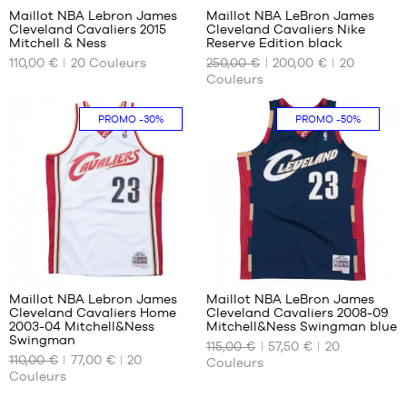
XL -
L -
Maillot NBA Lebron James
Maillot NBA LeBron James
enfant
enfant
Cleveland Cavaliers 2015
Cleveland Cavaliers Nike
NOS
NOS
- 1m65
- 1m50
Mitchell & Ness
Reserve Edition black
TAILLES
TAILLES
à
à
110,00 €
20
Couleurs
250,00 €
200,00 €
20
DISPONIBLES
DISPONIBLES
1m80
1m65
Couleurs
XL -
S
XS
enfant
PROMO
-30%
PROMO
-50%
L
M
- 1m65
à
XL
L
1m80
XL
294
294
Maillot NBA Lebron James
Maillot NBA LeBron James
Cleveland Cavaliers Home
Cleveland Cavaliers 2008-09
NOS
NOS
2003-04 Mitchell&Ness
Mitchell&Ness Swingman blue
TAILLES
TAILLES
Swingman
115,00 €
57,50 €
20
DISPONIBLES
DISPONIBLES
110,00 €
77,00 €
20
Couleurs
Couleurs
XS
XS
S
S