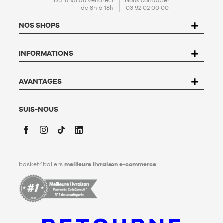
Du lundi au vendredi
Nous contacter
de 8h à 18h
03 92 02 00 00
protection de données personnelles (PPDP)
. Conformément à
la Loi n°78-17 du 6 janvier 1978 relative à l'informatique, aux
NOS SHOPS
fichiers et aux libertés, vous disposez d’un droit d’accès, de
rectification, d’opposition et de suppression des données qui
vous concernent. Pour l’exercer, l’utilisateur peut écrire à
INFORMATIONS
Basket4Ballers, 104 rue de Hochfelden, 67200 Strasbourg ou
compléter le formulaire «
Contacter le Service client
». Pour en
savoir plus,
cliquez ici
.
Basket4Ballers informe l’utilisateur qu’il peut définir, de son
AVANTAGES
vivant, des directives relatives à la conservation, à
l’effacement et à la communication de ses données
personnelles après son décès. Pour en savoir plus,
cliquez ici
.
SUIS-NOUS
Facebook
Instagram
TikTok
LinkedIn
basket4ballers
meilleure livraison e-commerce