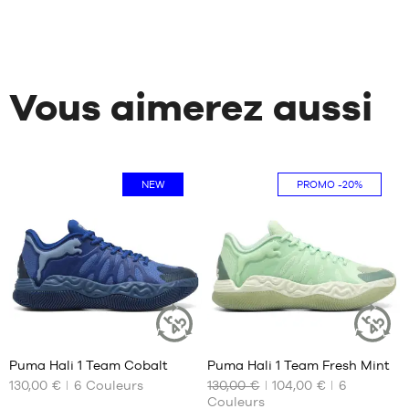
Vous aimerez aussi
NEW
PROMO
-20%
4
4
Puma Hali 1 Team Cobalt
Puma Hali 1 Team Fresh Mint
ARTICLE
ARTICLE
DURABLE
DURABLE
130,00 €
6
Couleurs
130,00 €
104,00 €
6
NOS
NOS
Couleurs
TAILLES
TAILLES