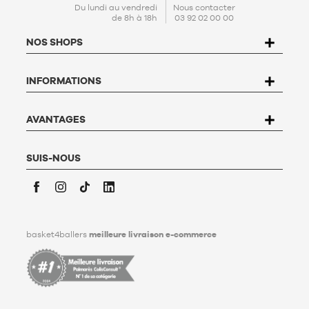
En créant votre compte, vous acceptez notre
politique de
Du lundi au vendredi
Nous contacter
de 8h à 18h
03 92 02 00 00
protection de données personnelles (PPDP)
. Conformément à
la Loi n°78-17 du 6 janvier 1978 relative à l'informatique, aux
NOS SHOPS
fichiers et aux libertés, vous disposez d’un droit d’accès, de
rectification, d’opposition et de suppression des données qui
vous concernent. Pour l’exercer, l’utilisateur peut écrire à
INFORMATIONS
Basket4Ballers, 104 rue de Hochfelden, 67200 Strasbourg ou
compléter le formulaire «
Contacter le Service client
». Pour en
savoir plus,
cliquez ici
.
Basket4Ballers informe l’utilisateur qu’il peut définir, de son
AVANTAGES
vivant, des directives relatives à la conservation, à
l’effacement et à la communication de ses données
personnelles après son décès. Pour en savoir plus,
cliquez ici
.
SUIS-NOUS
Facebook
Instagram
TikTok
LinkedIn
basket4ballers
meilleure livraison e-commerce