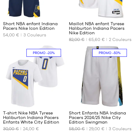
- 1m35
44
à
4
3
44.5
1m50
45
Short NBA enfant Indiana
Maillot NBA enfant Tyrese
46
Pacers Nike Icon Edition
Haliburton Indiana Pacers
NOS
NOS
Nike Edition
47
54,00 €
3
Couleurs
TAILLES
TAILLES
82,00 €
65,60 €
2
Couleurs
48
DISPONIBLES
DISPONIBLES
49.5
S -
S -
PROMO
-20%
PROMO
-50%
enfant
enfant
- 1m25
- 1m25
à
à
1m35
1m35
M -
XL -
enfant
enfant
- 1m35
- 1m65
à
à
4
1m50
1m80
L -
T-shirt Nike NBA Tyrese
Short Enfants NBA Indiana
enfant
Haliburton Indiana Pacers
Pacers 2024/25 Nike City
NOS
NOS
- 1m50
Enfants White City Edition
Edition Swingman
TAILLES
TAILLES
à
30,00 €
24,00 €
58,00 €
29,00 €
3
Couleurs
DISPONIBLES
DISPONIBLES
1m65