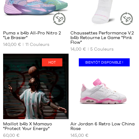
40
7
Puma x b4b All-Pro Nitro 2
Chaussettes Performance V.2
ARTICLE
ARTICLE
"Le Brasier"
b4b Retourne Le Game "Pink
DURABLE
DURABLE
NOS
NOS
Flow"
140,00 €
11
Couleurs
TAILLES
TAILLES
14,00 €
5
Couleurs
DISPONIBLES
DISPONIBLES
35.5
34-
HOT
BIENTÔT DISPONIBLE !
38
36
38-
37
42
37.5
42-
38
46
38.5
46-
39
50
1
40
41
Maillot b4b X Mamayo
Air Jordan 6 Retro Low China
42
"Protect Your Energy"
Rose
NOS
NOS
42.5
60,00 €
145,00 €
TAILLES
TAILLES