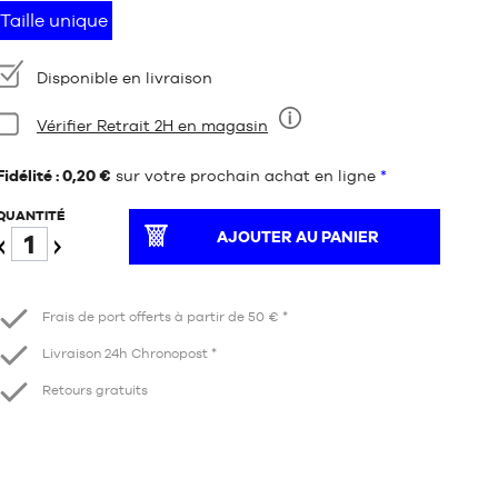
Taille unique
Disponibilité
Disponible en livraison
Condition:
Vérifier Retrait 2H en magasin
Neuf
Fidélité : 0,20 €
sur votre prochain achat en ligne
*
QUANTITÉ
AJOUTER AU PANIER
Diminuer
Augmenter
Frais de port offerts à partir de 50 € *
Livraison 24h Chronopost *
Retours gratuits