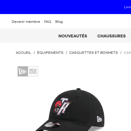
Livr
Devenir membre
FAQ
Blog
NOUVEAUTÉS
CHAUSSURES
VOUS
ACCUEIL
/
ÉQUIPEMENTS
/
CASQUETTES ET BONNETS
/
CAS
ÊTES
ICI
New
:
Era