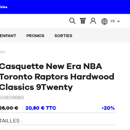
ibles
FR
(vide)
Panier
Identifiez-
Ouvrir
:
vous
la
ENFANT
PROMOS
SORTIES
recherche
NTY
Casquette New Era NBA
Toronto Raptors Hardwood
/
Noir
Classics 9Twenty
60839880
26,00 €
20,80 €
TTC
-20%
TAILLES :