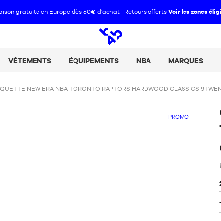
aison gratuite en Europe dès 50€ d'achat | Retours offerts
Voir les zones élig
Open
search
VÊTEMENTS
ÉQUIPEMENTS
NBA
MARQUES
QUETTE NEW ERA NBA TORONTO RAPTORS HARDWOOD CLASSICS 9TWE
PROMO