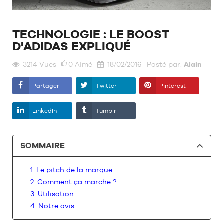
MARQUES
PROMOS
ENFANT
TECHNOLOGIE : LE BOOST
D'ADIDAS EXPLIQUÉ
SORTIES
PROMOS
3214
Vues
0
Aimé
18/02/2016
Posté par:
Alain
SORTIES
Devenir
Partager
Twitter
Pinterest
membre
FAQ
LinkedIn
Tumblr
Blog
SOMMAIRE
1. Le pitch de la marque
2. Comment ça marche ?
3. Utilisation
4. Notre avis