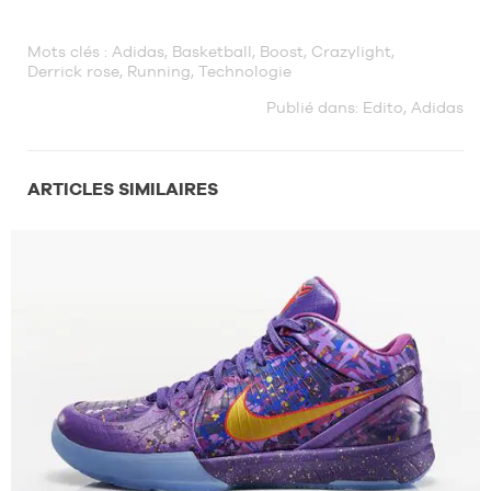
Mots clés :
Adidas
,
Basketball
,
Boost
,
Crazylight
,
Derrick rose
,
Running
,
Technologie
Publié dans:
Edito
,
Adidas
ARTICLES SIMILAIRES