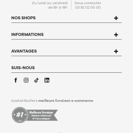
En créant votre compte, vous acceptez notre
politique de
Du lundi au vendredi
Nous contacter
de 8h à 18h
03 92 02 00 00
protection de données personnelles (PPDP)
. Conformément à
la Loi n°78-17 du 6 janvier 1978 relative à l'informatique, aux
NOS SHOPS
fichiers et aux libertés, vous disposez d’un droit d’accès, de
rectification, d’opposition et de suppression des données qui
vous concernent. Pour l’exercer, l’utilisateur peut écrire à
INFORMATIONS
Basket4Ballers, 104 rue de Hochfelden, 67200 Strasbourg ou
compléter le formulaire «
Contacter le Service client
». Pour en
savoir plus,
cliquez ici
.
Basket4Ballers informe l’utilisateur qu’il peut définir, de son
AVANTAGES
vivant, des directives relatives à la conservation, à
l’effacement et à la communication de ses données
personnelles après son décès. Pour en savoir plus,
cliquez ici
.
SUIS-NOUS
Facebook
Instagram
TikTok
LinkedIn
basket4ballers
meilleure livraison e-commerce