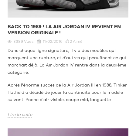
MARQUES
PROMOS
ENFANT
BACK TO 1989 ! LA AIR JORDAN IV REVIENT EN
SORTIES
VERSION ORIGINALE !
PROMOS
3389
Vues
11/02/2016
2
Aimé
SORTIES
Devenir
Dans chaque ligne signature, il y a des modèles qui
membre
marquent une rupture, et d'autres qui peaufinent ce qui
marchait déjà. La Air Jordan IV rentre dans la deuxième
FAQ
catégorie.
Blog
Après l'énorme succès de la Air Jordan III en 1988, Tinker
Hatfield a décidé de jouer la continuité pour le modèle
suivant. Poche d'air visible, coupe mid, languette...
Lire la suite