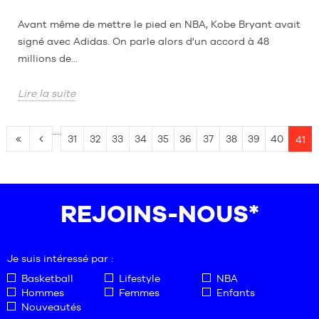
Avant même de mettre le pied en NBA, Kobe Bryant avait
signé avec Adidas. On parle alors d'un accord à 48
millions de...
Lire la suite
....
31
32
33
34
35
36
37
38
39
40
41
REJOINS-NOUS*
Je suis intéressé par :
Basketball
Lifestyle
NBA
Hommes
Femmes
Enfants
Nouveautés