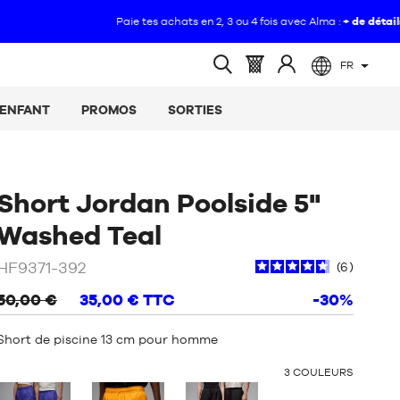
FR
(vide)
Panier
Identifiez-
Ouvrir
:
vous
la
ENFANT
PROMOS
SORTIES
recherche
Short Jordan Poolside 5"
/
Vert
Washed Teal
HF9371-392
6
50,00 €
35,00 €
TTC
-30%
Short de piscine 13 cm pour homme
OTHER
3
COULEURS
COLORS