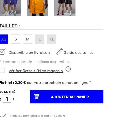
:
TAILLES :
XS
S
M
L
XL
Disponibilité
Disponible en livraison
Guide des tailles
Attention : dernières pièces disponibles !
Condition:
Vérifier Retrait 2H en magasin
Neuf
Fidélité : 0,30 €
sur votre prochain achat en ligne
*
QUANTITÉ
AJOUTER AU PANIER
Diminuer
Augmenter
Frais de port offerts à partir de 50 € *