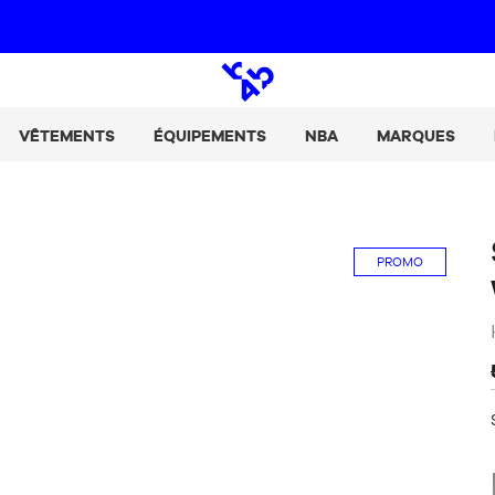
Paie tes achats en 2, 3 ou 4 fois avec Alma :
+ de détails
Open
search
VÊTEMENTS
ÉQUIPEMENTS
NBA
MARQUES
PROMO