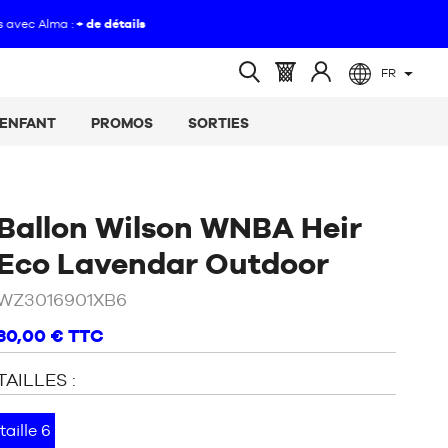
FR
(vide)
Panier
Identifiez-
Ouvrir
:
vous
la
ENFANT
PROMOS
SORTIES
recherche
Ballon Wilson WNBA Heir
/
Violet
Eco Lavendar Outdoor
WZ3016901XB6
30,00 €
TTC
TAILLES :
taille 6