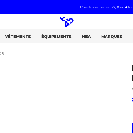
Paie tes achats en 2, 3 ou 4 fois avec Alma :
+ de détails
Open
search
VÊTEMENTS
ÉQUIPEMENTS
NBA
MARQUES
OR