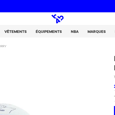
Paie tes achats en 2, 3 ou 4 fois avec Alma :
+ de détails
Open
search
VÊTEMENTS
ÉQUIPEMENTS
NBA
MARQUES
URRY