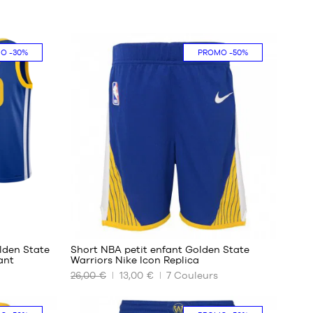
MO
-30%
PROMO
-50%
48
lden State
Short NBA petit enfant Golden State
ant
Warriors Nike Icon Replica
26,00 €
13,00 €
7
Couleurs
NOS
TAILLES
DISPONIBLES