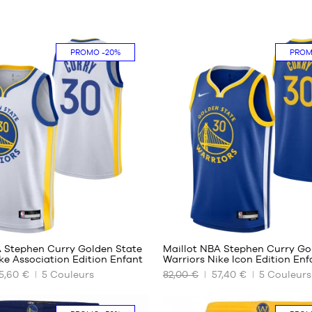
PROMO
-20%
PRO
184
184
A Stephen Curry Golden State
Maillot NBA Stephen Curry Go
ke Association Edition Enfant
Warriors Nike Icon Edition Enf
5,60 €
5
Couleurs
82,00 €
57,40 €
5
Couleurs
NOS
TAILLES
ES
DISPONIBLES