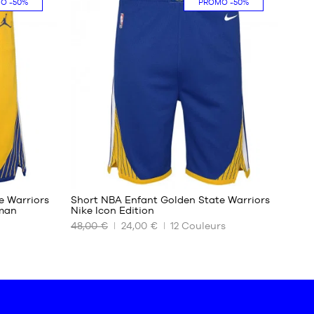
MO
-50%
PROMO
-50%
4
ans
/
100-
110
cm
5-6
ans
/
110-
120
cm
180
e Warriors
Short NBA Enfant Golden State Warriors
gman
Nike Icon Edition
48,00 €
24,00 €
12
Couleurs
NOS
TAILLES
DISPONIBLES
XL -
enfant
- 1m65