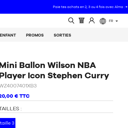
FR
(vide)
Panier
Identifiez-
Ouvrir
:
vous
la
ENFANT
PROMOS
SORTIES
recherche
Mini Ballon Wilson NBA
Player Icon Stephen Curry
WZ4007401XB3
20,00 €
TTC
TAILLES :
taille 3