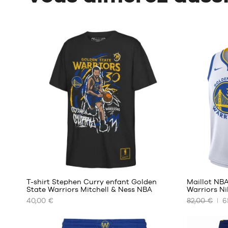
T-shirt Stephen Curry enfant Golden
Maillot NB
State Warriors Mitchell & Ness NBA
Warriors Ni
40,00 €
82,00 €
6
NOS
NOS
TAILLES
TAILLES
DISPONIBLES
DISPONIBL