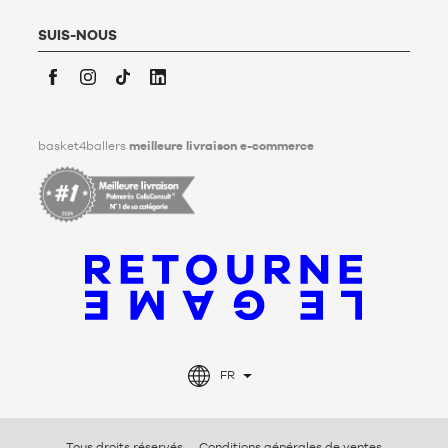
l’effacement et à la communication de ses données
personnelles après son décès. Pour en savoir plus,
cliquez ici
.
SUIS-NOUS
Facebook
Instagram
TikTok
LinkedIn
basket4ballers
meilleure livraison e-commerce
FR
Tous droits réservés
Conditions générales de ventes