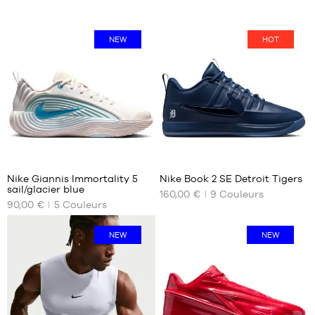
NEW
HOT
14
Nike Giannis Immortality 5
Nike Book 2 SE Detroit Tigers
sail/glacier blue
160,00 €
9
Couleurs
NOS
NOS
90,00 €
5
Couleurs
TAILLES
TAILLES
DISPONIBLES
DISPONIBLES
NEW
NEW
40
40
40.5
40.5
41
41
42
42
42.5
42.5