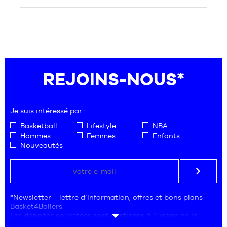
REJOINS-NOUS*
Je suis intéressé par :
Basketball
Lifestyle
NBA
Hommes
Femmes
Enfants
Nouveautés
*Newsletter = lettre d’information, offres et bons plans
Basket4Ballers.
Les données collectées sont destinées à l’usage de la
société Basket4Ballers, responsable du traitement.