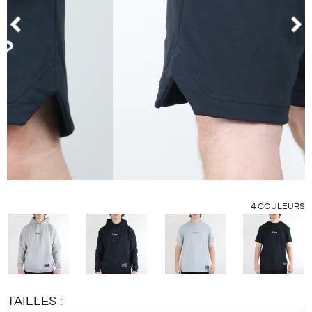
MARQUES
PROMOS
ENFANT
prev
nex
SORTIES
PROMOS
SORTIES
FR
Devenir
membre
FAQ
OTHER
4
COULEURS
COLORS
:
Blog
TAILLES :