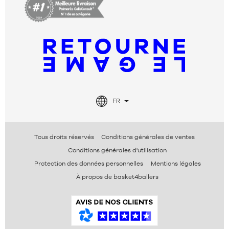
FR
Tous droits réservés
Conditions générales de ventes
Conditions générales d'utilisation
Protection des données personnelles
Mentions légales
À propos de basket4ballers
A
v
i
s
V
é
r
i
f
i
é
s
B
a
s
k
e
t
4
b
a
l
l
e
r