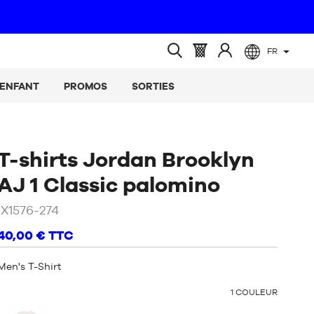
FR
(vide)
Panier
Identifiez-
Ouvrir
:
vous
la
ENFANT
PROMOS
SORTIES
recherche
T-shirts Jordan Brooklyn
/
Beige
AJ 1 Classic palomino
/
IX1576-274
Brun
40,00 €
TTC
Men's T-Shirt
OTHER
1
COULEUR
COLORS