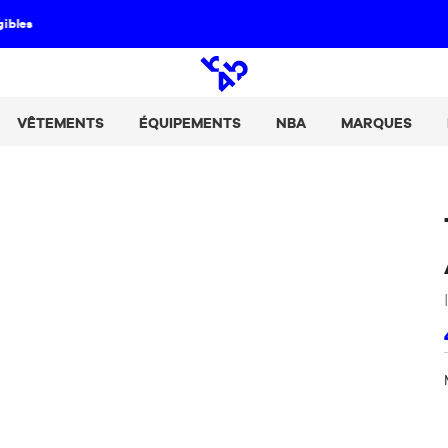
Paie tes achats en 2, 3 ou 4 fois avec Alma :
+ de détails
Open
search
VÊTEMENTS
ÉQUIPEMENTS
NBA
MARQUES