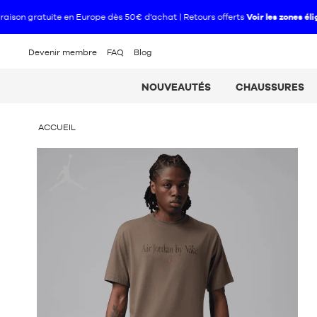
Devenir membre
FAQ
Blog
NOUVEAUTÉS
CHAUSSURES
VOUS
ACCUEIL
ÊTES
ICI
Jordan
: