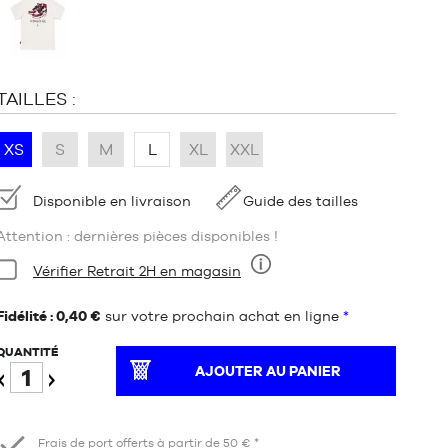
:
TAILLES :
XS
S
M
L
XL
XXL
Disponibilité
Disponible en livraison
Guide des tailles
Attention : dernières pièces disponibles !
Condition:
Vérifier Retrait 2H en magasin
Neuf
Fidélité : 0,40 €
sur votre prochain achat en ligne
*
QUANTITÉ
AJOUTER AU PANIER
Diminuer
Augmenter
Frais de port offerts à partir de 50 € *