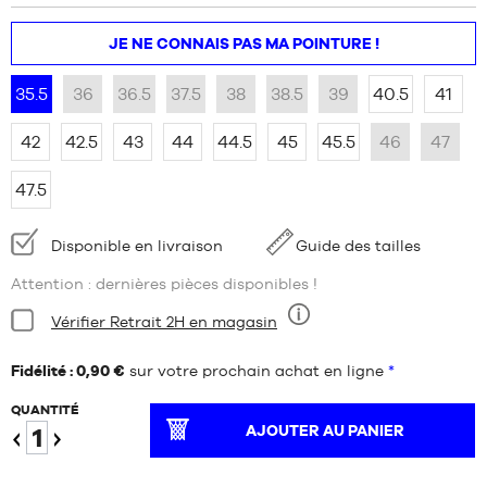
JE NE CONNAIS PAS MA POINTURE !
35.5
36
36.5
37.5
38
38.5
39
40.5
41
42
42.5
43
44
44.5
45
45.5
46
47
47.5
Disponibilité
Disponible en livraison
Guide des tailles
:
Attention : dernières pièces disponibles !
Condition:
Vérifier Retrait 2H en magasin
Neuf
Fidélité : 0,90 €
sur votre prochain achat en ligne
*
QUANTITÉ
AJOUTER AU PANIER
Diminuer
Augmenter