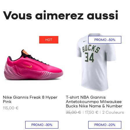
Vous aimerez aussi
HOT
PROMO
-50%
1
Nike Giannis Freak 8 Hyper
T-shirt NBA Giannis
Pink
Antetokounmpo Milwaukee
NOS
NOS
Bucks Nike Name & Number
115,00 €
TAILLES
TAILLES
35,00 €
17,50 €
2
Couleurs
DISPONIBLES
DISPONIBLES
40
M
PROMO
-30%
PROMO
-20%