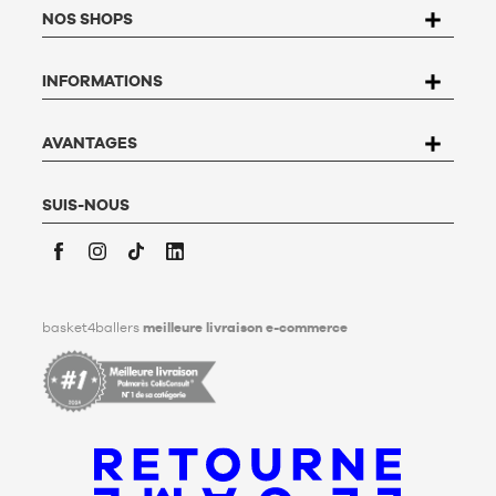
la Loi n°78-17 du 6 janvier 1978 relative à l'informatique, aux
NOS SHOPS
fichiers et aux libertés, vous disposez d’un droit d’accès, de
rectification, d’opposition et de suppression des données qui
vous concernent. Pour l’exercer, l’utilisateur peut écrire à
INFORMATIONS
Basket4Ballers, 104 rue de Hochfelden, 67200 Strasbourg ou
compléter le formulaire «
Contacter le Service client
». Pour en
savoir plus,
cliquez ici
.
Basket4Ballers informe l’utilisateur qu’il peut définir, de son
AVANTAGES
vivant, des directives relatives à la conservation, à
l’effacement et à la communication de ses données
personnelles après son décès. Pour en savoir plus,
cliquez ici
.
SUIS-NOUS
Facebook
Instagram
TikTok
LinkedIn
basket4ballers
meilleure livraison e-commerce