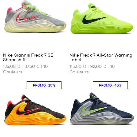
40.5
L
41
42
42.5
43
44
51
51
44.5
45
Nike Giannis Freak 7 SE
Nike Freak 7 All-Star Warning
45.5
Shapeshift
Label
NOS
NOS
46
125,00 €
87,50 €
10
115,00 €
92,00 €
10
TAILLES
TAILLES
47
Couleurs
Couleurs
DISPONIBLES
DISPONIBLES
47.5
41
41
48
PROMO
-20%
PROMO
-40%
42
42
48.5
42.5
42.5
43
43
44
44
44.5
44.5
45
45
51
51
45.5
45.5