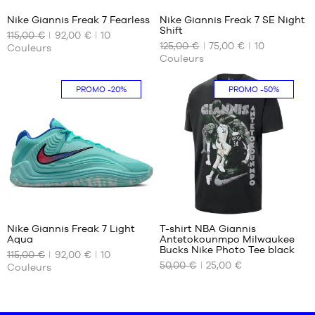
46
46
Nike Giannis Freak 7 Fearless
Nike Giannis Freak 7 SE Night
47
Shift
115,00 €
92,00 €
10
NOS
NOS
47.5
125,00 €
75,00 €
10
Couleurs
TAILLES
TAILLES
Couleurs
DISPONIBLES
DISPONIBLES
40
42
PROMO
-20%
PROMO
-50%
42
42.5
42.5
43
43
44
44
44.5
44.5
45
45
45.5
51
45.5
46
46
47
Nike Giannis Freak 7 Light
T-shirt NBA Giannis
47
Aqua
Antetokounmpo Milwaukee
NOS
NOS
47.5
Bucks Nike Photo Tee black
115,00 €
92,00 €
10
TAILLES
TAILLES
50,00 €
25,00 €
Couleurs
DISPONIBLES
DISPONIBLES
40
XS
40.5
S