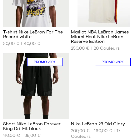
XL
XXL
294
T-shirt Nike LeBron For The
Maillot NBA LeBron James
Record white
Miami Heat Nike LeBron
NOS
NOS
Reserve Edition
50,00 €
40,00 €
TAILLES
TAILLES
250,00 €
20
Couleurs
DISPONIBLES
DISPONIBLES
XS
S
PROMO
-20%
PROMO
-20%
S
M
M
L
L
XL
XL
XXL
32
Short Nike LeBron Forever
Nike LeBron 23 Old Glory
King Dri-Fit black
200,00 €
160,00 €
17
NOS
NOS
110,00 €
88,00 €
Couleurs
TAILLES
TAILLES