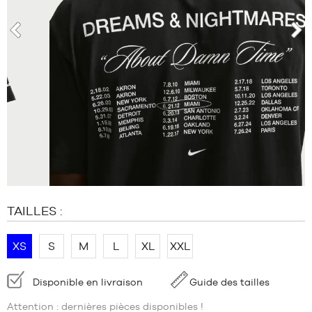
MARQUES
PROMOS
ENFANT
prev
nex
SORTIES
PROMOS
SORTIES
FR
Devenir
membre
FAQ
TAILLES :
Blog
XS
S
M
L
XL
XXL
Disponibilité
Disponible en livraison
Guide des tailles
:
Attention : dernières pièces disponibles !