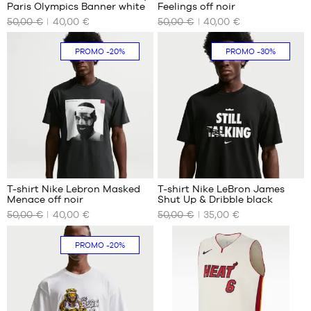
Paris Olympics Banner white
Feelings off noir
NOS
NOS
50,00 €
40,00 €
50,00 €
40,00 €
TAILLES
TAILLES
DISPONIBLES
DISPONIBLES
PROMO
-20%
PROMO
-30%
XS
XS
S
S
M
M
L
L
XL
XL
XXL
XXL
T-shirt Nike Lebron Masked
T-shirt Nike LeBron James
Menace off noir
Shut Up & Dribble black
NOS
NOS
50,00 €
40,00 €
50,00 €
35,00 €
TAILLES
TAILLES
DISPONIBLES
DISPONIBLES
PROMO
-20%
XS
S
S
M
M
XL
L
XXL