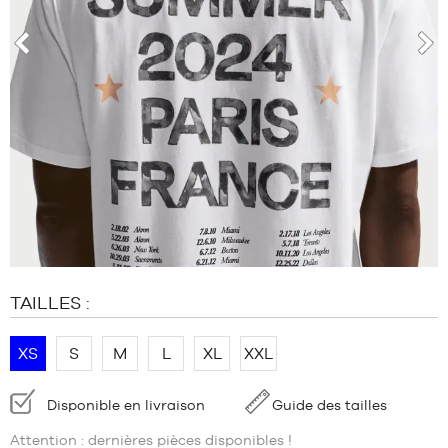
MARQUES
PROMOS
ENFANT
prev
nex
SORTIES
PROMOS
SORTIES
FR
Devenir
membre
FAQ
TAILLES :
Blog
XS
S
M
L
XL
XXL
Disponibilité
Disponible en livraison
Guide des tailles
:
Attention : dernières pièces disponibles !