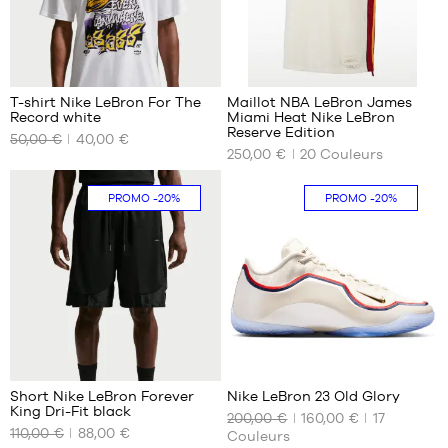
XL
XXL
294
T-shirt Nike LeBron For The
Maillot NBA LeBron James
Record white
Miami Heat Nike LeBron
NOS
NOS
Reserve Edition
50,00 €
40,00 €
TAILLES
TAILLES
250,00 €
20
Couleurs
DISPONIBLES
DISPONIBLES
XS
S
PROMO
-20%
PROMO
-20%
S
M
M
L
L
XL
XL
XXL
31
Short Nike LeBron Forever
Nike LeBron 23 Old Glory
King Dri-Fit black
200,00 €
160,00 €
17
NOS
NOS
110,00 €
88,00 €
Couleurs
TAILLES
TAILLES