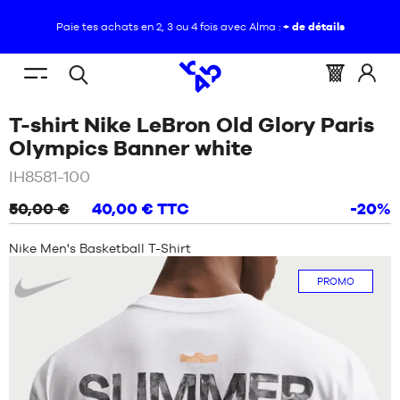
Paie tes achats en 2, 3 ou 4 fois avec Alma :
+ de détails
FR
(vide)
Menu
Panier
Identif
Open
VOUS
ACCUEIL
mobile
:
vous
T-shirt Nike LeBron Old Glory Paris
search
ÊTES
NOUVEAUTÉS
ICI
/
Blanc
Olympics Banner white
:
CHAUSSURES
IH8581-100
NOUVEAUTÉS
50,00 €
40,00 €
TTC
-20%
VÊTEMENTS
CHAUSSURES
Nike Men's Basketball T-Shirt
ÉQUIPEMENTS
Nike
VÊTEMENTS
PROMO
NBA
ÉQUIPEMENTS
MARQUES
NBA
ENFANT