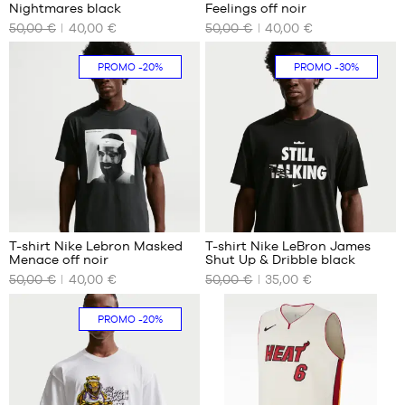
Nightmares black
Feelings off noir
NOS
NOS
50,00 €
40,00 €
50,00 €
40,00 €
TAILLES
TAILLES
DISPONIBLES
DISPONIBLES
PROMO
-20%
PROMO
-30%
XS
XS
S
S
M
M
L
L
XL
XL
XXL
XXL
T-shirt Nike Lebron Masked
T-shirt Nike LeBron James
Menace off noir
Shut Up & Dribble black
NOS
NOS
50,00 €
40,00 €
50,00 €
35,00 €
TAILLES
TAILLES
DISPONIBLES
DISPONIBLES
PROMO
-20%
XS
S
S
M
M
XL
L
XXL