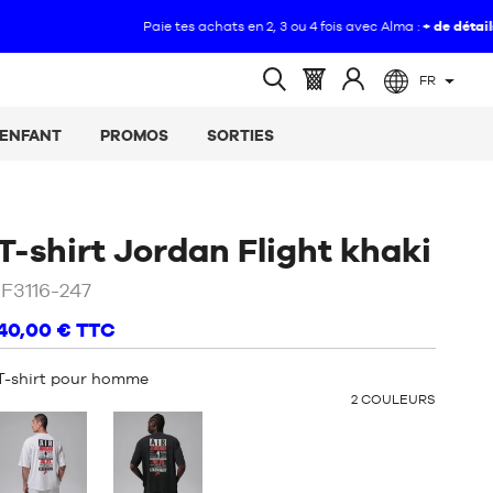
FR
(vide)
Panier
Identifiez-
Ouvrir
:
vous
la
ENFANT
PROMOS
SORTIES
recherche
/
Be
T-shirt Jordan Flight khaki
/
IF3116-247
Bru
40,00 €
TTC
T-shirt pour homme
OTHER
2
COULEURS
COLORS
: