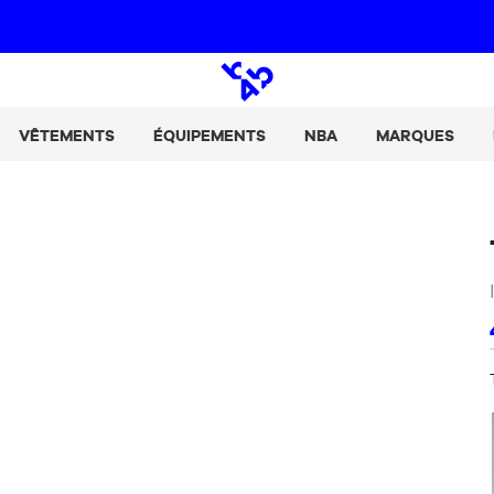
Paie tes achats en 2, 3 ou 4 fois avec Alma :
+ de détails
Open
search
VÊTEMENTS
ÉQUIPEMENTS
NBA
MARQUES