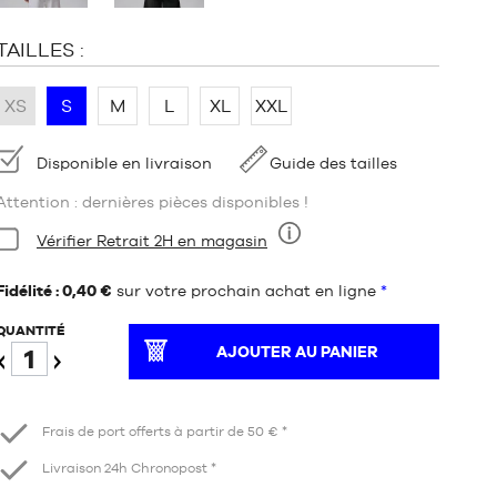
TAILLES :
XS
S
M
L
XL
XXL
Disponibilité
Disponible en livraison
Guide des tailles
Attention : dernières pièces disponibles !
Condition:
Vérifier Retrait 2H en magasin
Neuf
Fidélité : 0,40 €
sur votre prochain achat en ligne
*
QUANTITÉ
AJOUTER AU PANIER
Diminuer
Augmenter
Frais de port offerts à partir de 50 € *
Livraison 24h Chronopost *