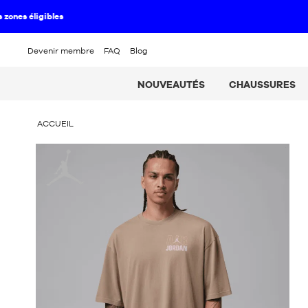
Devenir membre
FAQ
Blog
NOUVEAUTÉS
CHAUSSURES
VOUS
ACCUEIL
ÊTES
ICI
Jordan
: