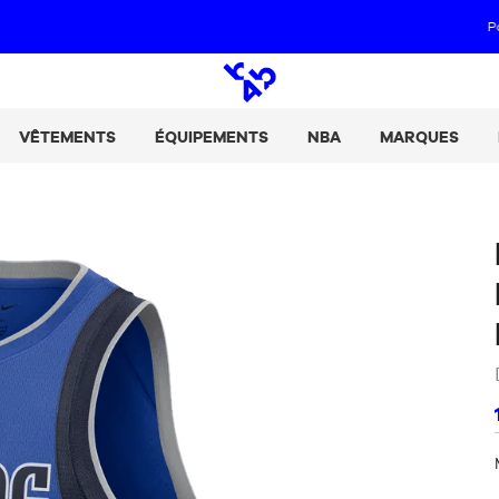
Paie tes achats en 2, 3 ou 4 fois avec Alma :
+ de détails
Open
search
VÊTEMENTS
ÉQUIPEMENTS
NBA
MARQUES