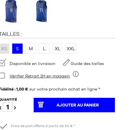
COLORS
:
TAILLES :
XS
S
M
L
XL
XXL
Disponibilité
Disponible en livraison
Guide des tailles
Condition:
Vérifier Retrait 2H en magasin
Neuf
Fidélité : 1,00 €
sur votre prochain achat en ligne
*
QUANTITÉ
AJOUTER AU PANIER
Diminuer
Augmenter
Frais de port offerts à partir de 50 € *