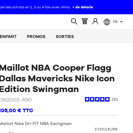
FR
(vide)
Panier
Identifiez-
Ouvrir
:
vous
la
ENFANT
PROMOS
SORTIES
recherche
Maillot NBA Cooper Flagg
Dallas Mavericks Nike Icon
/
Bleu
Edition Swingman
DN2002-490
3
105,00 €
TTC
Maillot Nike Dri-FIT NBA Swingman
OTHER
2
COULEURS