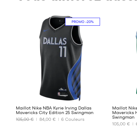
PROMO
-20%
140
Maillot Nike NBA Kyrie Irving Dallas
Maillot Nik
Mavericks City Edition 25 Swingman
Mavericks 
Swingman
105,00 €
84,00 €
6
Couleurs
NOS
NOS
105,00 €
TAILLES
TAILLES
DISPONIBLES
DISPONIBL