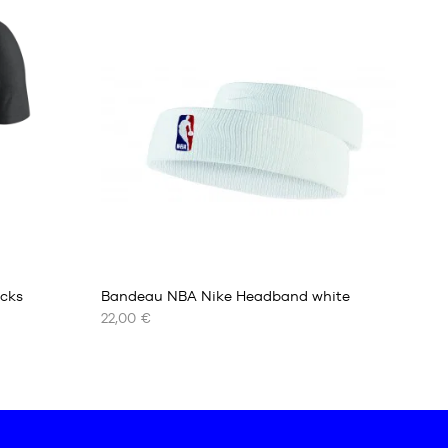
42
42.5
43
44
44.5
45
45.5
46
47
47.5
48
2
48.5
icks
Bandeau NBA Nike Headband white
22,00 €
NOS
TAILLES
DISPONIBLES
Taille
unique