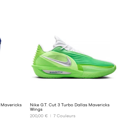
38
s Mavericks
Nike G.T. Cut 3 Turbo Dallas Mavericks
Wings
200,00 €
7
Couleurs
NOS
TAILLES
DISPONIBLES