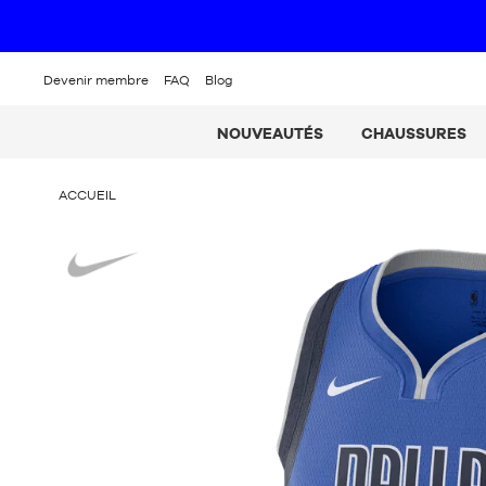
Devenir membre
FAQ
Blog
NOUVEAUTÉS
CHAUSSURES
VOUS
ACCUEIL
ÊTES
ICI
Nike
: