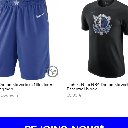
S
M
L
XL
XXL
7
allas Mavericks Nike Icon
T-shirt Nike NBA Dallas Maver
ARTICLE
ingman
Essential black
DURABLE
Couleurs
35,00 €
NOS
TAILLES
ES
DISPONIBLES
XS
S