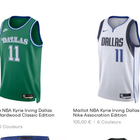
140
140
e NBA Kyrie Irving Dallas
Maillot NBA Kyrie Irving Dalla
Hardwood Classic Edition
Nike Association Edition
105,00 €
6
Couleurs
NOS
6
Couleurs
TAILLES
ES
DISPONIBLES