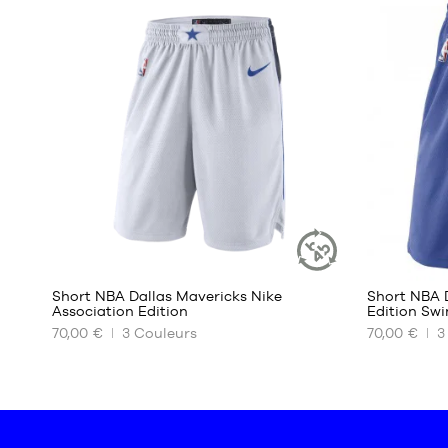
S
XS
M
S
L
M
XL
L
XXL
XL
XXL
7
Short NBA Dallas Mavericks Nike
Short NBA D
ARTICLE
Association Edition
Edition Sw
DURABLE
70,00 €
3
Couleurs
70,00 €
3
NOS
NOS
TAILLES
TAILLES
DISPONIBLES
DISPONIBL
S
S
M
M